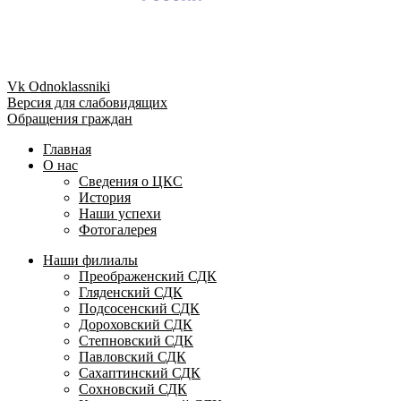
Vk
Odnoklassniki
Версия для слабовидящих
Обращения граждан
Главная
О нас
Сведения о ЦКС
История
Наши успехи
Фотогалерея
Наши филиалы
Преображенский СДК
Гляденский СДК
Подсосенский СДК
Дороховский СДК
Степновский СДК
Павловский СДК
Сахаптинский СДК
Сохновский СДК