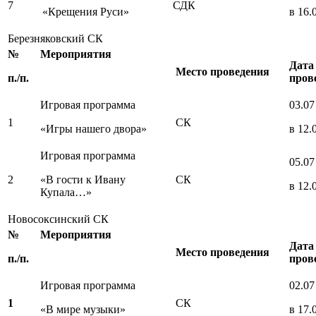
7
СДК
«Крещения Руси»
в 16.
Березняковский СК
№
Мероприятия
Дата
Место проведения
п./п.
пров
Игровая программа
03.07
1
СК
«Игры нашего двора»
в 12.
Игровая программа
05.07
2
«В гости к Ивану
СК
в 12.
Купала…»
Новосоксинский СК
№
Мероприятия
Дата
Место проведения
п./п.
пров
Игровая программа
02.07
1
СК
«В мире музыки»
в 17.