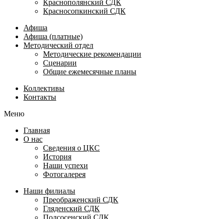
Краснополянский СДК
Красносопкинский СДК
Афиша
Афиша (платные)
Методический отдел
Методические рекомендации
Сценарии
Общие ежемесячные планы
Коллективы
Контакты
Меню
Главная
О нас
Сведения о ЦКС
История
Наши успехи
Фотогалерея
Наши филиалы
Преображенский СДК
Гляденский СДК
Подсосенский СДК