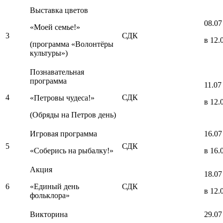
Выставка цветов
08.07
«Моей семье!»
3
СДК
в 12.
(программа «Волонтёры
культуры»)
Познавательная
программа
11.07
4
СДК
«Петровы чудеса!»
в 12.
(Обряды на Петров день)
Игровая программа
16.07
5
СДК
«Соберись на рыбалку!»
в 16.
Акция
18.07
6
«Единый день
СДК
в 12.
фольклора»
Викторина
29.07