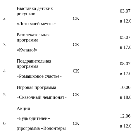
Выставка детских
03.07
рисунков
2
СК
в 12.
«Лето моей мечты»
Развлекательная
05.07
программа
3
СК
в 17.
«Купало!»
Поздравительная
08.07
программа
4
СК
в 17.
«Ромашковое счастье»
Игровая программа
10.06
5
СК
«Сказочный чемпионат»
в 18.
Акция
12.06
«Будь бдителен»
6
СК
в 12.
(программа «Волонтёры