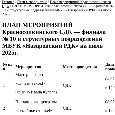
Главная
/
План мероприятий
/
План мероприятий Красносопкинского
СДК
/
ПЛАН МЕРОПРИЯТИЙ Красносопкинского СДК — филиала №
10 и структурных подразделений МБУК «Назаровский РДК» на июль
2025г.
ПЛАН МЕРОПРИЯТИЙ
Красносопкинского СДК — филиала
№ 10 и структурных подразделений
МБУК «Назаровский РДК» на июль
2025г.
№ п./
Дата
Мероприятия
Место проведения
п.
пров
Мастер — класс
04.07
«Сплети венок!»
1
СДК
в 12.
(ко Дню Ивана Купала)
Праздничная программа
08.07
2
СДК
«Семейное счастье!»
в 12.