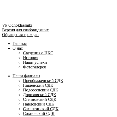
Vk
Odnoklassniki
Версия для слабовидящих
Обращения граждан
Главная
О нас
Сведения о ЦКС
История
Наши успехи
Фотогалерея
Наши филиалы
Преображенский СДК
Гляденский СДК
Подсосенский СДК
Дороховский СДК
Степновский СДК
Павловский СДК
Сахаптинский СДК
Сохновский СДК