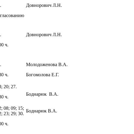
.
Довнорович Л.Н.
огласованию
.
Довнорович Л.Н.
00 ч.
.
Молодоженова В.А.
30 ч.
Богомолова Е.Г.
3; 20; 27.
Боднарюк В.А.
30 ч.
2; 08; 09; 15;
Боднарюк В.А.
2; 23; 29; 30.
00 ч.