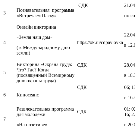
СДК
21.04
Познавательная программа
3
«Встречаем Пасху»
по с
Онлайн викторина
22.04
«Земля-наш дом»
4
https://ok.ru/cdpavlovka
в 12.
( к Международному дню
земли)
Викторина «Охрана труда:
СДК
28.04
Что? Где? Когда
5
(посвященный Всемирному
в 18.
дню охраны труда)
СДК
06; 1
6
Киносеанс
в 16.
Развлекательная программа
01; 0
СДК
для молодежи
16; 2
7
«На позитиве»
в 20.