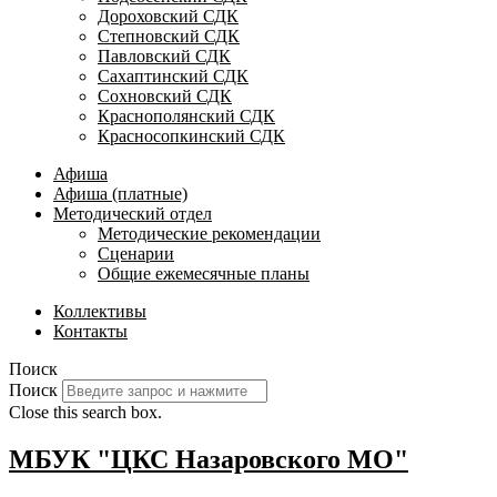
Дороховский СДК
Степновский СДК
Павловский СДК
Сахаптинский СДК
Сохновский СДК
Краснополянский СДК
Красносопкинский СДК
Афиша
Афиша (платные)
Методический отдел
Методические рекомендации
Сценарии
Общие ежемесячные планы
Коллективы
Контакты
Поиск
Поиск
Close this search box.
МБУК "ЦКС Назаровского МО"