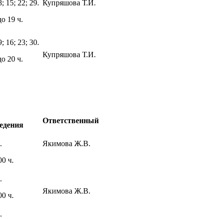
8; 15; 22; 29.
Купряшова Т.И.
до 19 ч.
9; 16; 23; 30.
Купряшова Т.И.
до 20 ч.
Ответственный
едения
.
Якимова Ж.В.
00 ч.
.
Якимова Ж.В.
00 ч.
.