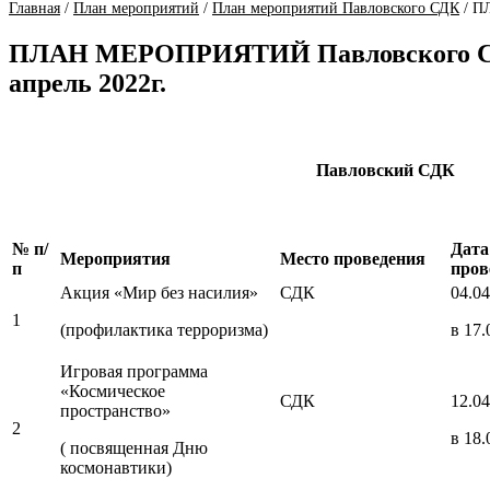
Главная
/
План мероприятий
/
План мероприятий Павловского СДК
/
ПЛ
ПЛАН МЕРОПРИЯТИЙ Павловского СДК-
апрель 2022г.
Павловский СДК
№ п/
Дата
Мероприятия
Место проведения
п
пров
Акция «Мир без насилия»
СДК
04.04
1
(профилактика терроризма)
в 17.
Игровая программа
«Космическое
СДК
12.04
пространство»
2
в 18.
( посвященная Дню
космонавтики)