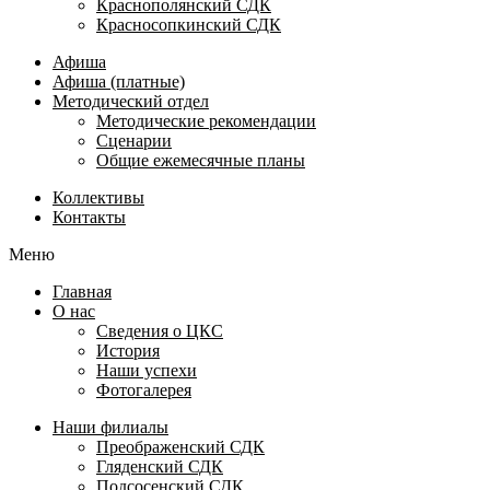
Краснополянский СДК
Красносопкинский СДК
Афиша
Афиша (платные)
Методический отдел
Методические рекомендации
Сценарии
Общие ежемесячные планы
Коллективы
Контакты
Меню
Главная
О нас
Сведения о ЦКС
История
Наши успехи
Фотогалерея
Наши филиалы
Преображенский СДК
Гляденский СДК
Подсосенский СДК