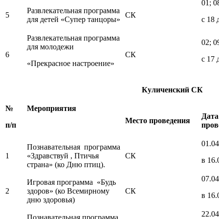
01; 0
Развлекательная программа
5
СК
для детей «Супер танцоры»
с 18 
Развлекательная программа
02; 0
для молодежи
6
СК
с 17 
«Прекрасное настроение»
Куличенский СК
№
Мероприятия
Дата
Место проведения
п/п
пров
01.04
Познавательная программа
1
«Здравствуй , Птичья
СК
в 16.
страна» (ко Дню птиц).
07.04
Игровая программа «Будь
2
здоров» (ко Всемирному
СК
в 16.
дню здоровья)
22.04
Познавательная программа