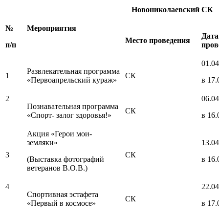
Новониколаевский СК
№
Мероприятия
Дата
Место проведения
п/п
пров
01.04
Развлекательная программа
1
СК
«Первоапрельский кураж»
в 17.
2
06.04
Познавательная программа
СК
«Спорт- залог здоровья!»
в 16.
Акция «Герои мои-
земляки»
13.04
3
СК
(Выставка фотографий
в 16.
ветеранов В.О.В.)
4
22.04
Спортивная эстафета
СК
«Первый в космосе»
в 17.