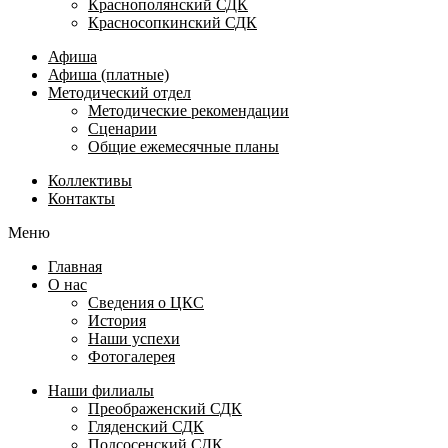
Краснополянский СДК
Красносопкинский СДК
Афиша
Афиша (платные)
Методический отдел
Методические рекомендации
Сценарии
Общие ежемесячные планы
Коллективы
Контакты
Меню
Главная
О нас
Сведения о ЦКС
История
Наши успехи
Фотогалерея
Наши филиалы
Преображенский СДК
Гляденский СДК
Подсосенский СДК