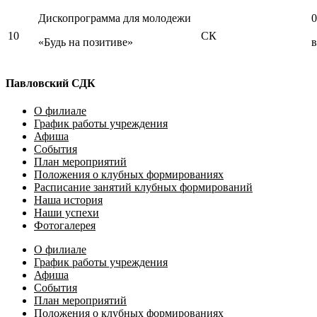
Дископрограмма для молодежи
0
10
СК
«Будь на позитиве»
в
Павловский СДК
О филиале
График работы учреждения
Афиша
События
План мероприятий
Положения о клубных формированиях
Расписание занятий клубных формирований
Наша история
Наши успехи
Фотогалерея
О филиале
График работы учреждения
Афиша
События
План мероприятий
Положения о клубных формированиях