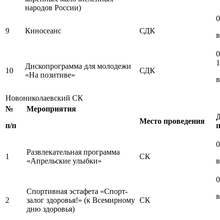
народов России)
0
9
Киносеанс
СДК
в
0
1
Дископрограмма для молодежи
10
СДК
«На позитиве»
в
Новониколаевский СК
№
Мероприятия
Место проведения
п/п
0
Развлекательная программа
1
СК
«Апрельские улыбки»
в
0
Спортивная эстафета «Спорт-
в
2
залог здоровья!» (к Всемирному
СК
дню здоровья)