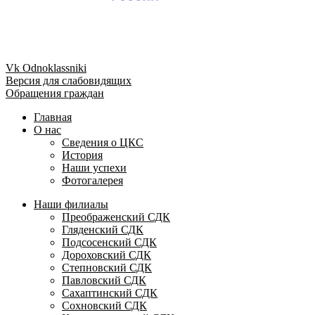
Vk
Odnoklassniki
Версия для слабовидящих
Обращения граждан
Главная
О нас
Сведения о ЦКС
История
Наши успехи
Фотогалерея
Наши филиалы
Преображенский СДК
Гляденский СДК
Подсосенский СДК
Дороховский СДК
Степновский СДК
Павловский СДК
Сахаптинский СДК
Сохновский СДК