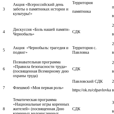
Территория
Акция «Всероссийский день
п
3
заботы о памятниках истории и
памятника
культуры!»
в
2
Дискуссия «Боль нашей памяти-
4
СДК
Чернобыль»
в
2
Акция «Чернобыль: трагедия и
Территория с.
5
подвиг»
Павловка
в
Познавательная программа
2
«Правила безопасности труда»
6
СДК
(посвященная Всемирному дню
в
охраны труда)
Павловский СДК
2
7
Флешмоб «Моя первая роль»
https://ok.ru/cdpavlovka
в
Тематическая программа
3
«Национальные игры коренных
8
жителей» (посвященная Дню
СДК
в
коренных малочисленных