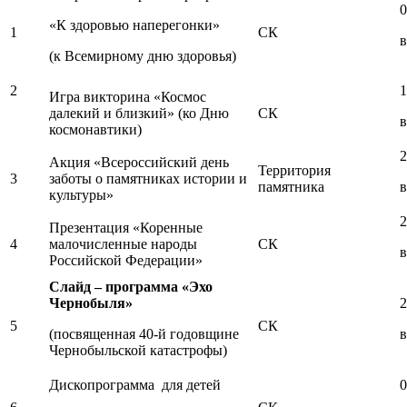
0
«К здоровью наперегонки»
1
СК
в
(к Всемирному дню здоровья)
2
1
Игра викторина «Космос
далекий и близкий» (ко Дню
СК
в
космонавтики)
2
Акция «Всероссийский день
Территория
3
заботы о памятниках истории и
памятника
в
культуры»
2
Презентация «Коренные
4
малочисленные народы
СК
в
Российской Федерации»
Слайд – программа «Эхо
Чернобыля»
2
5
СК
(посвященная 40-й годовщине
в
Чернобыльской катастрофы)
Дископрограмма для детей
0