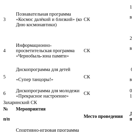
1
Познавательная программа
в
3
«Космос далёкий и близкий» (ко
СК
Дню космонавтики)
2
Информационно-
в
4
просветительская программа
СК
«Чернобыль-зона памяти»
Дископрограмма для детей
0
5
СК
«Супер танцоры!»
в
Дископрограмма для молодежи
0
6
СК
«Прекрасное настроение»
1
Захаринский СК
№
Мероприятия
Место проведения
п/п
Спортивно-игровая программа