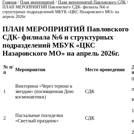
Главная
/
План мероприятий
/
План мероприятий Павловского СДК
/
ПЛАН МЕРОПРИЯТИЙ Павловского СДК- филиала №6 и
структурных подразделений МБУК «ЦКС Назаровского МО» на
апрель 2026г.
ПЛАН МЕРОПРИЯТИЙ Павловского
СДК- филиала №6 и структурных
подразделений МБУК «ЦКС
Назаровского МО» на апрель 2026г.
№ п/
Мероприятия
Место проведения
п
0
Викторина «Через тернии к
п
1
звездам» (посвященная Дню
СДК
космонавтики)
в
1
Пасхальные посиделки
2
СДК
«Светлый праздник»
в
2