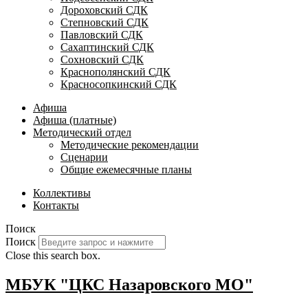
Дороховский СДК
Степновский СДК
Павловский СДК
Сахаптинский СДК
Сохновский СДК
Краснополянский СДК
Красносопкинский СДК
Афиша
Афиша (платные)
Методический отдел
Методические рекомендации
Сценарии
Общие ежемесячные планы
Коллективы
Контакты
Поиск
Поиск
Close this search box.
МБУК "ЦКС Назаровского МО"