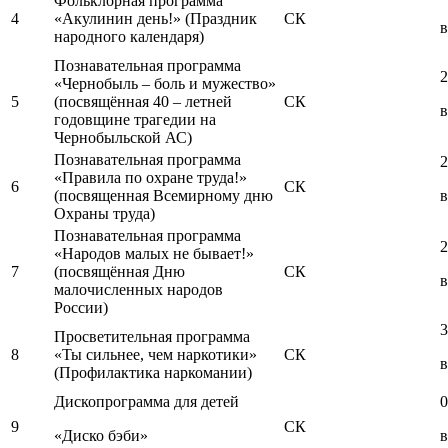
Фольклорная программа
4
«Акулинин день!» (Праздник
СК
в
народного календаря)
Познавательная программа
2
«Чернобыль – боль и мужество»
5
(посвящённая 40 – летней
СК
в
годовщине трагедии на
Чернобыльской АС)
Познавательная программа
2
«Правила по охране труда!»
6
СК
(посвященная Всемирному дню
в
Охраны труда)
Познавательная программа
2
«Народов малых не бывает!»
7
(посвящённая Дню
СК
в
малочисленных народов
России)
3
Просветительная программа
8
«Ты сильнее, чем наркотики»
СК
в
(Профилактика наркомании)
Дископрограмма для детей
0
9
СК
«Диско бэби»
в