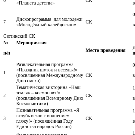
6
СК
«Планета детства»
в
0
Дископрограмма для молодежи
7
СК
«Молодёжный калейдоскоп»
в
Сютикский СК
№
Мероприятия
Место проведения
п/п
Развлекательная программа
0
«Праздник шуток и веселья!»
1
(посвященная Международному
СК
в
Дню смеха)
Тематическая викторина «Наш
1
земляк – космонавт!»
2
СК
(посвящённая Всемирному Дню
в
Космонавтики)
Познавательная программа «Я
1
вглубь веков с волнением
3
СК
гляжу!» (посвящённая Году
в
Единства народов России)
1