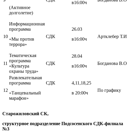
в16:00ч
(Активное
долголетие)
Информационная
программа
26.03
10
СДК
Артклебер Т.И
«Мы против
в16:00ч
террора»
Тематическая
28.04
программа
11
СДК
Богданова В.О
«Культура
в16:00ч
охраны труда»
Развлекательная
программа
СДК
4,11,18,25
12
По графику
«Танцевальный
в 20:00ч
марафон»
Старожиловский СК,
структурное подразделение Подсосенского СДК-филиала
№3