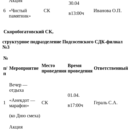
Акция
30.04
6
«Чистый
СК
Иванова О.П.
в13:00ч
памятник»
Скоробогатовский СК,
структурное подразделение Подсосенского СДК-филиал
№3
№
Место
Время
п/
Мероприятие
Ответственный
проведения
проведения
п
Вечер —
отдыха
01.04.
«Анекдот —
1
СК
Гераль С.А.
в17:00ч
марафон»
(ко Дню смеха)
Акция