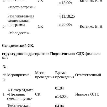
4
СК
Котенко. В. Н.
в 18:00ч
«Место встречи»
Развлекательная
4,11,18,25
танцевальная
в 20:00ч
программа
5
СК
Котенко. В. Н.
«Молодость»
Селедковский СК,
структурное подразделение Подсосенского СДК-филиала
№3
№
Место
Время
п/
Мероприятие
Ответственный
проведения
проведения
п
01.04
» Вечер отдыха
1
«Праздник
СК
Иванова О. П.
в14:00ч
смеха и шуток»
Тематическая
04.04