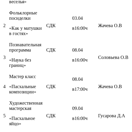
веселья»
Фольклорные
посиделки
03.04
2
СДК
Жачева О.В
«Как у матушки
в16:00ч
в гостях»
Познавательная
программа
СДК
08.04
3
Соловьева О.В
«Наука без
в16:00ч
границ»
Мастер класс
08.04
4
«Пасхальные
СДК
Жачева О.В
в17:00ч
композиции»
Художественная
мастерская
09.04
5
СДК
Гусарова Д.А
«Пасхальное
в16:00ч
яйцо»