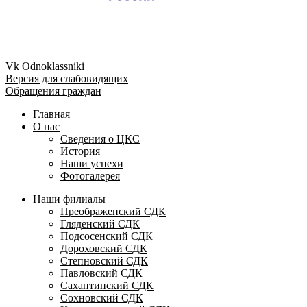
Vk
Odnoklassniki
Версия для слабовидящих
Обращения граждан
Главная
О нас
Сведения о ЦКС
История
Наши успехи
Фотогалерея
Наши филиалы
Преображенский СДК
Гляденский СДК
Подсосенский СДК
Дороховский СДК
Степновский СДК
Павловский СДК
Сахаптинский СДК
Сохновский СДК