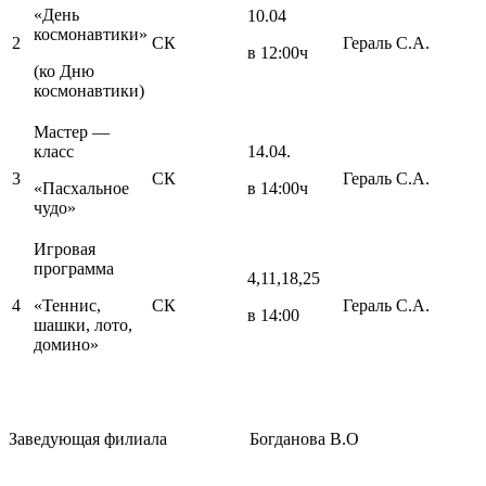
«День
10.04
космонавтики»
2
СК
Гераль С.А.
в 12:00ч
(ко Дню
космонавтики)
Мастер —
класс
14.04.
3
СК
Гераль С.А.
«Пасхальное
в 14:00ч
чудо»
Игровая
программа
4,11,18,25
4
«Теннис,
СК
Гераль С.А.
в 14:00
шашки, лото,
домино»
Заведующая филиала Богданова В.О