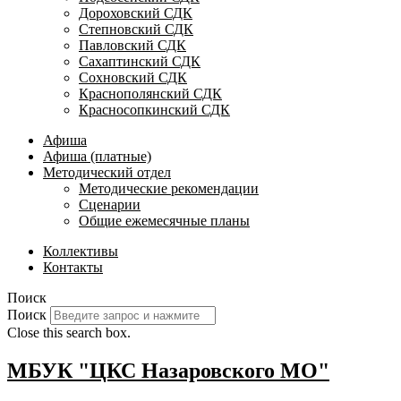
Дороховский СДК
Степновский СДК
Павловский СДК
Сахаптинский СДК
Сохновский СДК
Краснополянский СДК
Красносопкинский СДК
Афиша
Афиша (платные)
Методический отдел
Методические рекомендации
Сценарии
Общие ежемесячные планы
Коллективы
Контакты
Поиск
Поиск
Close this search box.
МБУК "ЦКС Назаровского МО"