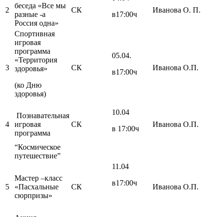
беседа «Все мы
2
СК
Иванова О. П.
разные -а
в17:00ч
Россия одна»
Спортивная
игровая
программа
05.04.
«Территория
3
СК
Иванова О.П.
здоровья»
в17:00ч
(ко Дню
здоровья)
10.04
Познавательная
4
игровая
СК
Иванова О.П.
в 17:00ч
программа
“Космическое
путешествие”
11.04
Мастер –класс
в17:00ч
5
«Пасхальные
СК
Иванова О.П.
сюрпризы»