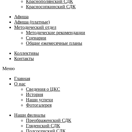
Краснополянский СДК
Красносопкинский СДК
Афиша
Афиша (платные)
Методический отдел
Методические рекомендации
Сценарии
Общие ежемесячные планы
Коллективы
Контакты
Меню
Главная
О нас
Сведения о ЦКС
История
Наши успехи
Фотогалерея
Наши филиалы
Преображенский СДК
Гляденский СДК
Подсосенский СДК