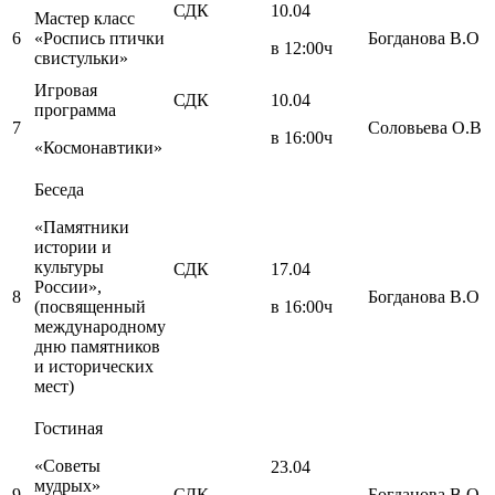
СДК
10.04
Мастер класс
6
«Роспись птички
Богданова В.О
в 12:00ч
свистульки»
Игровая
СДК
10.04
программа
7
Соловьева О.В
в 16:00ч
«Космонавтики»
Беседа
«Памятники
истории и
культуры
СДК
17.04
России»,
8
Богданова В.О
(посвященный
в 16:00ч
международному
дню памятников
и исторических
мест)
Гостиная
«Советы
23.04
мудрых»
9
СДК
Богданова В.О