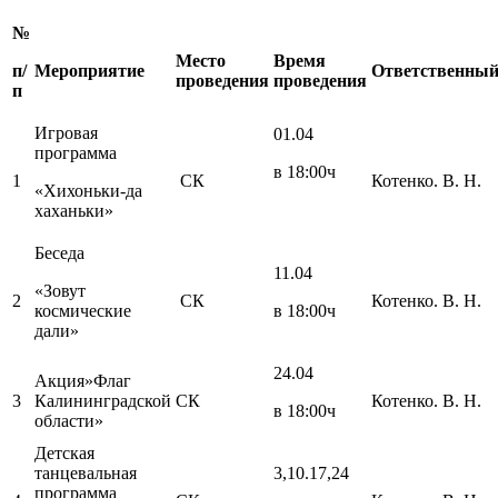
№
Место
Время
п/
Мероприятие
Ответственны
проведения
проведения
п
Игровая
01.04
программа
в 18:00ч
1
СК
Котенко. В. Н.
«Хихоньки-да
хаханьки»
Беседа
11.04
«Зовут
2
СК
Котенко. В. Н.
космические
в 18:00ч
дали»
24.04
Акция»Флаг
3
Калининградской
СК
Котенко. В. Н.
в 18:00ч
области»
Детская
танцевальная
3,10.17,24
программа