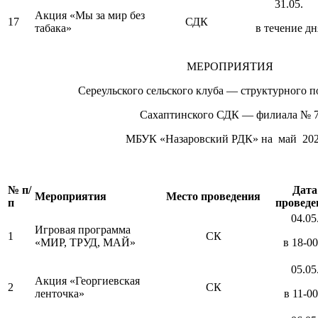
31.05.
Акция «Мы за мир без
17
СДК
табака»
в течение дн
МЕРОПРИЯТИЯ
Сереульского сельского клуба — структурного п
Сахаптинского СДК — филиала № 
МБУК «Назаровский РДК» на май 2022
№ п/
Дата
Мероприятия
Место проведения
п
проведе
04.05
Игровая программа
1
СК
«МИР, ТРУД, МАЙ»
в 18-00
05.05
Акция «Георгиевская
2
СК
ленточка»
в 11-00