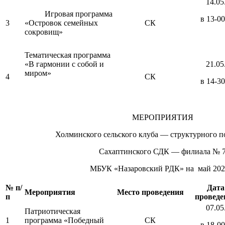
14.05
Игровая программа
в 13-00
3
«Островок семейных
СК
сокровищ»
Тематическая программа
«В гармонии с собой и
21.05
миром»
4
СК
в 14-30
МЕРОПРИЯТИЯ
Холминского сельского клуба — структурного п
Сахаптинского СДК — филиала № 
МБУК «Назаровский РДК» на май 2022
№ п/
Дата
Мероприятия
Место проведения
п
проведе
07.05
Патриотическая
1
программа «Победный
СК
в 18-00