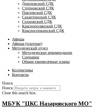
Дороховский СДК
Степновский СДК
Павловский СДК
Сахаптинский СДК
Сохновский СДК
Краснополянский СДК
Красносопкинский СДК
Афиша
Афиша (платные)
Методический отдел
Методические рекомендации
Сценарии
Общие ежемесячные планы
Коллективы
Контакты
Поиск
Поиск
Close this search box.
МБУК "ЦКС Назаровского МО"