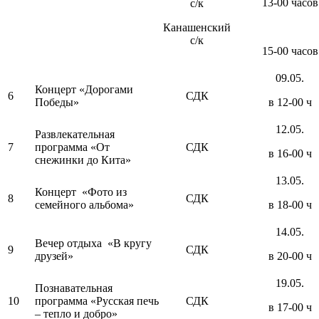
13-00 часов
с/к
Канашенский
с/к
15-00 часов
09.05.
Концерт «Дорогами
6
СДК
Победы»
в 12-00 ч
12.05.
Развлекательная
7
программа «От
СДК
в 16-00 ч
снежинки до Кита»
13.05.
Концерт «Фото из
8
СДК
семейного альбома»
в 18-00 ч
14.05.
Вечер отдыха «В кругу
9
СДК
друзей»
в 20-00 ч
19.05.
Познавательная
10
программа «Русская печь
СДК
в 17-00 ч
– тепло и добро»