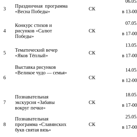
06.05
Праздничная программа
3
СК
«Весна Победы»
в 13-00
07.05
Конкурс стихов и
4
рисунков «Салют
СК
в 17-00
Победы»
13.05
Тематический вечер
5
СК
«Яков Тёплый»
в 17-00
Выставка рисунков
14.05
«Великое чудо — семья»
6
СК
в 12-00
18.05
Познавательная
7
экскурсия «Забавы
СК
в 17-00
вокруг печки»
25.05
Познавательная
8
программа «Славянских
СК
в 17-00
букв святая вязь»