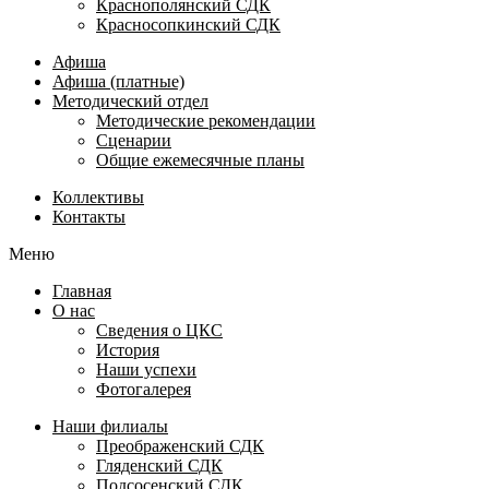
Краснополянский СДК
Красносопкинский СДК
Афиша
Афиша (платные)
Методический отдел
Методические рекомендации
Сценарии
Общие ежемесячные планы
Коллективы
Контакты
Меню
Главная
О нас
Сведения о ЦКС
История
Наши успехи
Фотогалерея
Наши филиалы
Преображенский СДК
Гляденский СДК
Подсосенский СДК