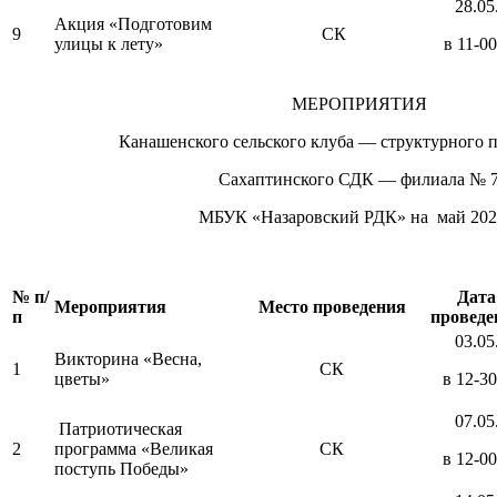
28.05
Акция «Подготовим
9
СК
улицы к лету»
в 11-00
МЕРОПРИЯТИЯ
Канашенского сельского клуба — структурного 
Сахаптинского СДК — филиала № 
МБУК «Назаровский РДК» на май 2022
№ п/
Дата
Мероприятия
Место проведения
п
проведе
03.05
Викторина «Весна,
1
СК
цветы»
в 12-30
07.05
Патриотическая
2
программа «Великая
СК
в 12-00
поступь Победы»