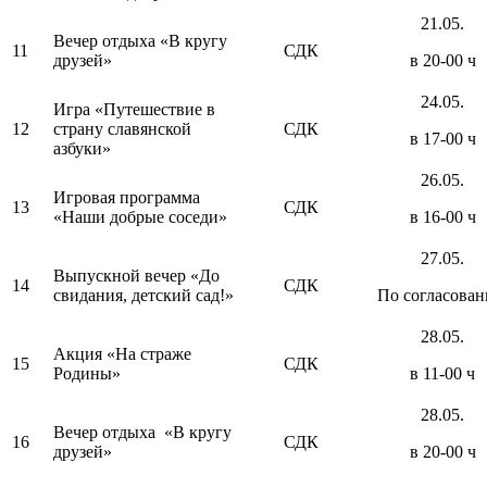
21.05.
Вечер отдыха «В кругу
11
СДК
друзей»
в 20-00 ч
24.05.
Игра «Путешествие в
12
страну славянской
СДК
в 17-00 ч
азбуки»
26.05.
Игровая программа
13
СДК
«Наши добрые соседи»
в 16-00 ч
27.05.
Выпускной вечер «До
14
СДК
свидания, детский сад!»
По согласова
28.05.
Акция «На страже
15
СДК
Родины»
в 11-00 ч
28.05.
Вечер отдыха «В кругу
16
СДК
друзей»
в 20-00 ч