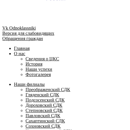
Vk
Odnoklassniki
Версия для слабовидящих
Обращения граждан
Главная
О нас
Сведения о ЦКС
История
Наши успехи
Фотогалерея
Наши филиалы
Преображенский СДК
Гляденский СДК
Подсосенский СДК
Дороховский СДК
Степновский СДК
Павловский СДК
Сахаптинский СДК
Сохновский СДК