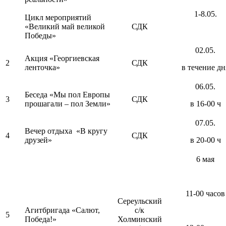
1-8.05.
Цикл мероприятий
«Великий май великой
СДК
Победы»
02.05.
Акция «Георгиевская
2
СДК
ленточка»
в течение дн
06.05.
Беседа «Мы пол Европы
3
СДК
прошагали – пол Земли»
в 16-00 ч
07.05.
Вечер отдыха «В кругу
4
СДК
друзей»
в 20-00 ч
6 мая
11-00 часов
Сереульский
Агитбригада «Салют,
с/к
5
Победа!»
Холминский