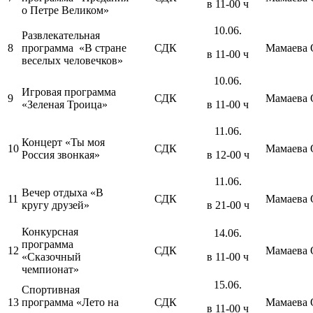
в 11-00 ч
о Петре Великом»
10.06.
Развлекательная
8
программа «В стране
СДК
Мамаева 
в 11-00 ч
веселых человечков»
10.06.
Игровая программа
9
СДК
Мамаева 
«Зеленая Троица»
в 11-00 ч
11.06.
Концерт «Ты моя
10
СДК
Мамаева 
Россия звонкая»
в 12-00 ч
11.06.
Вечер отдыха «В
11
СДК
Мамаева 
кругу друзей»
в 21-00 ч
Конкурсная
14.06.
программа
12
СДК
Мамаева 
«Сказочный
в 11-00 ч
чемпионат»
15.06.
Спортивная
13
программа «Лето на
СДК
Мамаева 
в 11-00 ч