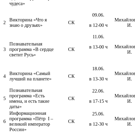
чудеса»
09.06.
Викторина «Что я
Михайлов
2
СК
знаю о друзьях»
в 12-00 ч
И.
11.06.
Познавательная
Михайлов
в 13-00 ч
3
программа «В сердце
СК
И.
светит Русь»
18.06.
Викторина «Самый
Михайлов
4
СК
лучший на планете»
в 13-30 ч
И.
Познавательная
22.06.
программа «Есть
Михайлов
5
СК
имена, и есть такие
в 17-15 ч
И.
даты»
Информационная
25.06.
программа «Пётр I –
Михайлов
6
СК
великий император
в 12-30 ч
И.
России»