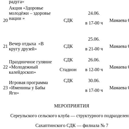
радуга»
Акция «Здоровье
молодёжи – здоровье
24.06.
нации »
20
СДК
Мамаева 
в 17-00 ч
25.06.
Вечер отдыха «В
21
СДК
Мамаева 
кругу друзей»
в 21-00 ч
СДК
26.06.
Праздничное гуляние
22
«Молодежный
Мамаева 
Стадион
в 12-00 ч
калейдоскоп»
СДК
30.06.
Игровая программа
23
«Именины у Бабы
Мамаева 
в 17-00 ч
Яги»
МЕРОПРИЯТИЯ
Сереульского сельского клуба — структурного подразделен
Сахаптинского СДК — филиала № 7