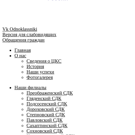
Vk
Odnoklassniki
Версия для слабовидящих
Обращения граждан
Главная
О нас
Сведения о ЦКС
История
Наши успехи
Фотогалерея
Наши филиалы
Преображенский СДК
Гляденский СДК
Подсосенский СДК
Дороховский СДК
Степновский СДК
Павловский СДК
Сахаптинский СДК
Сохновский СДК