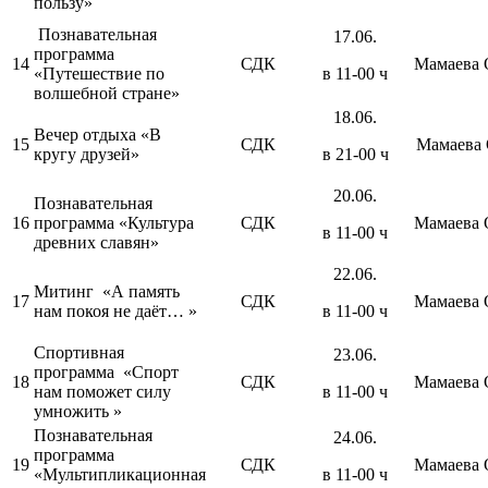
пользу»
Познавательная
17.06.
программа
14
СДК
Мамаева 
«Путешествие по
в 11-00 ч
волшебной стране»
18.06.
Вечер отдыха «В
15
СДК
Мамаева 
кругу друзей»
в 21-00 ч
20.06.
Познавательная
16
программа «Культура
СДК
Мамаева 
в 11-00 ч
древних славян»
22.06.
Митинг «А память
17
СДК
Мамаева 
нам покоя не даёт… »
в 11-00 ч
Спортивная
23.06.
программа «Спорт
18
СДК
Мамаева 
нам поможет силу
в 11-00 ч
умножить »
Познавательная
24.06.
программа
19
СДК
Мамаева 
«Мультипликационная
в 11-00 ч