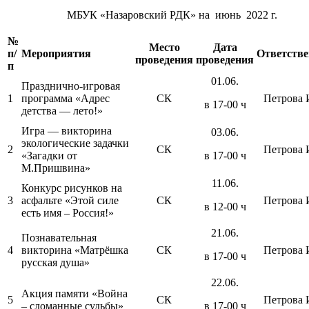
МБУК «Назаровский РДК» на июнь 2022 г.
№
Место
Дата
п/
Мероприятия
Ответств
проведения
проведения
п
01.06.
Празднично-игровая
1
программа «Адрес
СК
Петрова И
в 17-00 ч
детства — лето!»
Игра — викторина
03.06.
экологические задачки
2
СК
Петрова И
«Загадки от
в 17-00 ч
М.Пришвина»
11.06.
Конкурс рисунков на
3
асфальте «Этой силе
СК
Петрова И
в 12-00 ч
есть имя – Россия!»
21.06.
Познавательная
4
викторина «Матрёшка
СК
Петрова И
в 17-00 ч
русская душа»
22.06.
Акция памяти «Война
5
СК
Петрова И
– сломанные судьбы»
в 17-00 ч