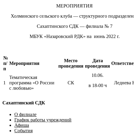
МЕРОПРИЯТИЯ
Холминского сельского клуба — структурного подразделен
Сахаптинского СДК — филиала № 7
МБУК «Назаровский РДК» на июнь 2022 г.
№
Место
Дата
п/
Мероприятия
Ответств
проведения
проведения
п
10.06.
Тематическая
1
программа «О России
СК
Леднева 
в 18-00 ч
с любовью»
Сахаптинский СДК
О филиале
График работы учреждений
Афиша
События