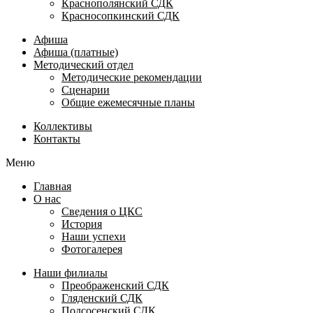
Краснополянский СДК
Красносопкинский СДК
Афиша
Афиша (платные)
Методический отдел
Методические рекомендации
Сценарии
Общие ежемесячные планы
Коллективы
Контакты
Меню
Главная
О нас
Сведения о ЦКС
История
Наши успехи
Фотогалерея
Наши филиалы
Преображенский СДК
Гляденский СДК
Подсосенский СДК