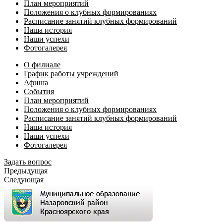
План мероприятий
Положения о клубных формированиях
Расписание занятий клубных формирований
Наша история
Наши успехи
Фотогалерея
О филиале
График работы учреждений
Афиша
События
План мероприятий
Положения о клубных формированиях
Расписание занятий клубных формирований
Наша история
Наши успехи
Фотогалерея
Задать вопрос
Предыдущая
Следующая