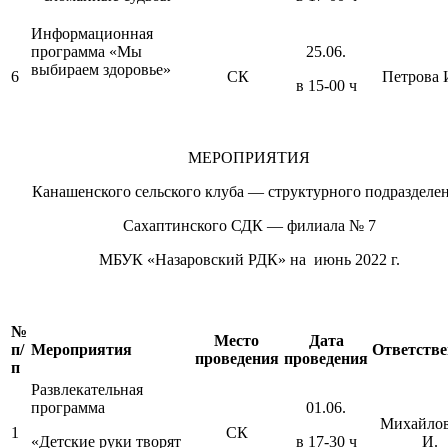
Информационная
программа «Мы
25.06.
выбираем здоровье»
6
СК
Петрова И
в 15-00 ч
МЕРОПРИЯТИЯ
Канашенского сельского клуба — структурного подразделе
Сахаптинского СДК — филиала № 7
МБУК «Назаровский РДК» на июнь 2022 г.
№
Место
Дата
п/
Мероприятия
Ответств
проведения
проведения
п
Развлекательная
программа
01.06.
Михайлов
1
СК
«Детские руки творят
в 17-30 ч
И.