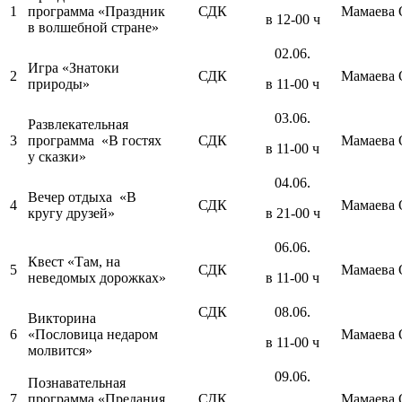
1
программа «Праздник
СДК
Мамаева 
в 12-00 ч
в волшебной стране»
02.06.
Игра «Знатоки
2
СДК
Мамаева 
природы»
в 11-00 ч
03.06.
Развлекательная
3
программа «В гостях
СДК
Мамаева 
в 11-00 ч
у сказки»
04.06.
Вечер отдыха «В
4
СДК
Мамаева 
кругу друзей»
в 21-00 ч
06.06.
Квест «Там, на
5
СДК
Мамаева 
неведомых дорожках»
в 11-00 ч
СДК
08.06.
Викторина
6
«Пословица недаром
Мамаева 
в 11-00 ч
молвится»
09.06.
Познавательная
7
программа «Предания
СДК
Мамаева 