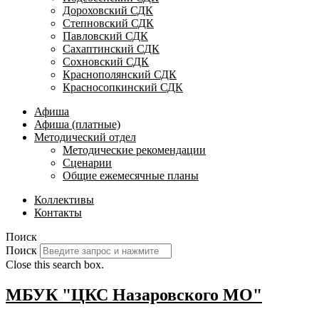
Дороховский СДК
Степновский СДК
Павловский СДК
Сахаптинский СДК
Сохновский СДК
Краснополянский СДК
Красносопкинский СДК
Афиша
Афиша (платные)
Методический отдел
Методические рекомендации
Сценарии
Общие ежемесячные планы
Коллективы
Контакты
Поиск
Поиск
Close this search box.
МБУК "ЦКС Назаровского МО"