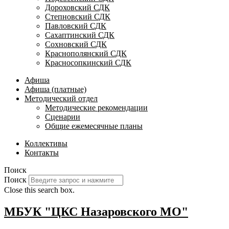
Дороховский СДК
Степновский СДК
Павловский СДК
Сахаптинский СДК
Сохновский СДК
Краснополянский СДК
Красносопкинский СДК
Афиша
Афиша (платные)
Методический отдел
Методические рекомендации
Сценарии
Общие ежемесячные планы
Коллективы
Контакты
Поиск
Поиск
Close this search box.
МБУК "ЦКС Назаровского МО"