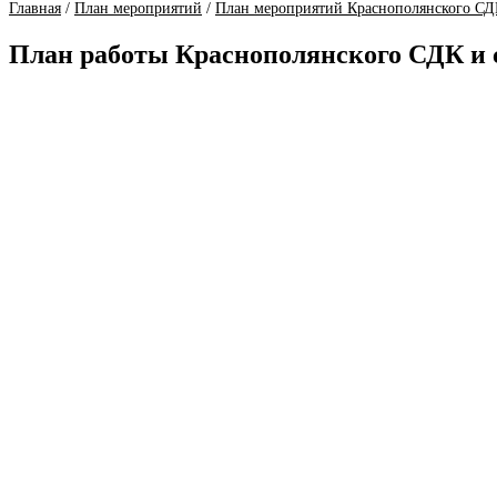
Главная
/
План мероприятий
/
План мероприятий Краснополянского СД
План работы Краснополянского СДК и с