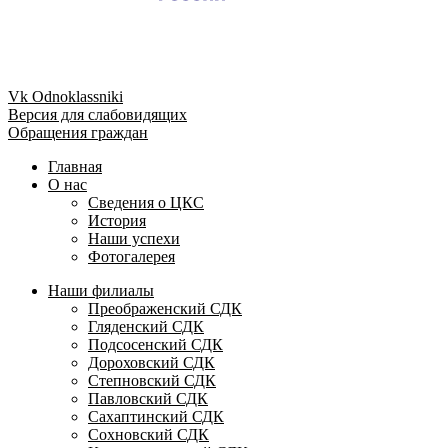
Vk
Odnoklassniki
Версия для слабовидящих
Обращения граждан
Главная
О нас
Сведения о ЦКС
История
Наши успехи
Фотогалерея
Наши филиалы
Преображенский СДК
Гляденский СДК
Подсосенский СДК
Дороховский СДК
Степновский СДК
Павловский СДК
Сахаптинский СДК
Сохновский СДК