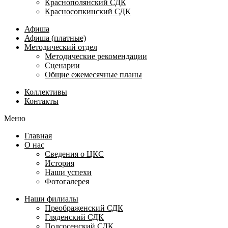
Краснополянский СДК
Красносопкинский СДК
Афиша
Афиша (платные)
Методический отдел
Методические рекомендации
Сценарии
Общие ежемесячные планы
Коллективы
Контакты
Меню
Главная
О нас
Сведения о ЦКС
История
Наши успехи
Фотогалерея
Наши филиалы
Преображенский СДК
Гляденский СДК
Подсосенский СДК