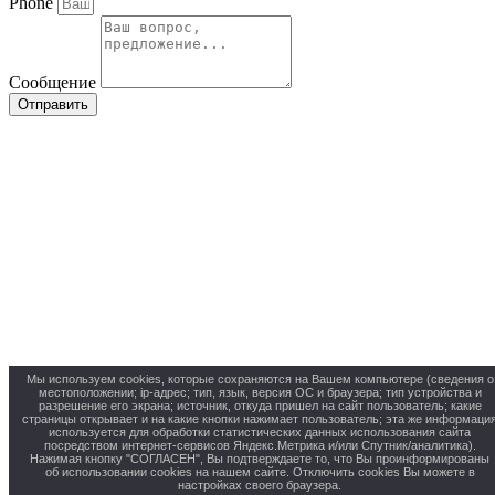
Phone
Сообщение
Отправить
Мы используем cookies, которые сохраняются на Вашем компьютере (сведения о
местоположении; ip-адрес; тип, язык, версия ОС и браузера; тип устройства и
разрешение его экрана; источник, откуда пришел на сайт пользователь; какие
страницы открывает и на какие кнопки нажимает пользователь; эта же информаци
используется для обработки статистических данных использования сайта
посредством интернет-сервисов Яндекс.Метрика и/или Спутник/аналитика).
Нажимая кнопку "СОГЛАСЕН", Вы подтверждаете то, что Вы проинформированы
об использовании cookies на нашем сайте. Отключить cookies Вы можете в
настройках своего браузера.