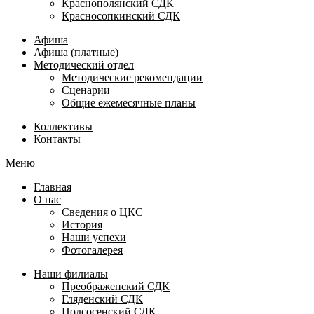
Краснополянский СДК
Красносопкинский СДК
Афиша
Афиша (платные)
Методический отдел
Методические рекомендации
Сценарии
Общие ежемесячные планы
Коллективы
Контакты
Меню
Главная
О нас
Сведения о ЦКС
История
Наши успехи
Фотогалерея
Наши филиалы
Преображенский СДК
Гляденский СДК
Подсосенский СДК