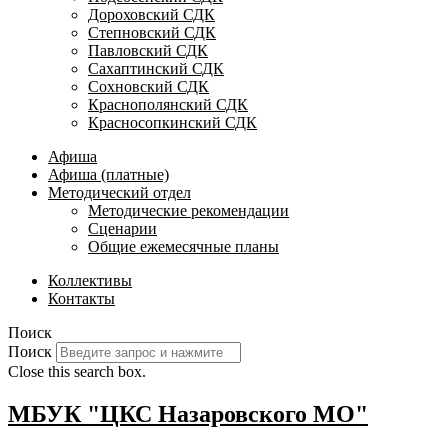
Дороховский СДК
Степновский СДК
Павловский СДК
Сахаптинский СДК
Сохновский СДК
Краснополянский СДК
Красносопкинский СДК
Афиша
Афиша (платные)
Методический отдел
Методические рекомендации
Сценарии
Общие ежемесячные планы
Коллективы
Контакты
Поиск
Поиск
Close this search box.
МБУК "ЦКС Назаровского МО"