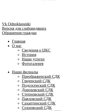
Vk
Odnoklassniki
Версия для слабовидящих
Обращения граждан
Главная
О нас
Сведения о ЦКС
История
Наши успехи
Фотогалерея
Наши филиалы
Преображенский СДК
Гляденский СДК
Подсосенский СДК
Дороховский СДК
Степновский СДК
Павловский СДК
Сахаптинский СДК
Сохновский СДК