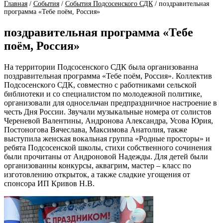
Главная
/
События
/
События Подсосенского СДК
/
поздравительная
программа «Тебе поём, Россия»
поздравительная программа «Тебе
поём, Россия»
На территории Подсосенского СДК была организованна
поздравительная программа «Тебе поём, Россия». Коллектив
Подсосенского СДК, совместно с работниками сельской
библиотеки и со специалистом по молодежной политике,
организовали для односельчан предпраздничное настроение в
честь Дня России. Звучали музыкальные номера от солистов
Череневой Валентины, Андронова Александра, Усова Юрия,
Постоногова Вячеслава, Максимова Анатолия, также
выступила женская вокальная группа «Родные просторы» и
ребята Подсосенской школы, стихи собственного сочинения
были прочитаны от Андроновой Надежды. Для детей были
организованны конкурсы, аквагрим, мастер – класс по
изготовлению открыток, а также сладкие угощения от
спонсора ИП Кривов Н.В.