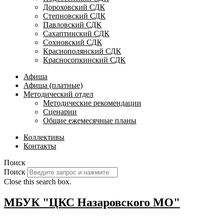
Дороховский СДК
Степновский СДК
Павловский СДК
Сахаптинский СДК
Сохновский СДК
Краснополянский СДК
Красносопкинский СДК
Афиша
Афиша (платные)
Методический отдел
Методические рекомендации
Сценарии
Общие ежемесячные планы
Коллективы
Контакты
Поиск
Поиск
Close this search box.
МБУК "ЦКС Назаровского МО"