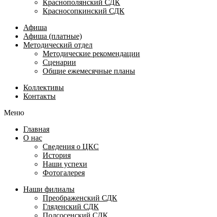
Краснополянский СДК
Красносопкинский СДК
Афиша
Афиша (платные)
Методический отдел
Методические рекомендации
Сценарии
Общие ежемесячные планы
Коллективы
Контакты
Меню
Главная
О нас
Сведения о ЦКС
История
Наши успехи
Фотогалерея
Наши филиалы
Преображенский СДК
Гляденский СДК
Подсосенский СДК