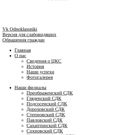
Vk
Odnoklassniki
Версия для слабовидящих
Обращения граждан
Главная
О нас
Сведения о ЦКС
История
Наши успехи
Фотогалерея
Наши филиалы
Преображенский СДК
Гляденский СДК
Подсосенский СДК
Дороховский СДК
Степновский СДК
Павловский СДК
Сахаптинский СДК
Сохновский СДК