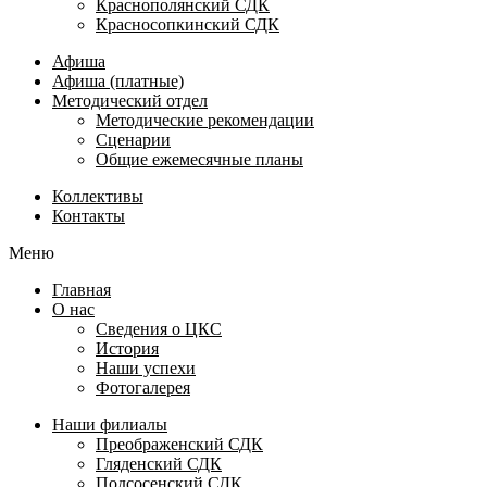
Краснополянский СДК
Красносопкинский СДК
Афиша
Афиша (платные)
Методический отдел
Методические рекомендации
Сценарии
Общие ежемесячные планы
Коллективы
Контакты
Меню
Главная
О нас
Сведения о ЦКС
История
Наши успехи
Фотогалерея
Наши филиалы
Преображенский СДК
Гляденский СДК
Подсосенский СДК