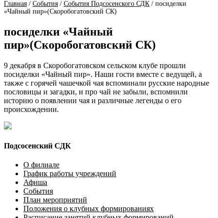
Главная
/
События
/
События Подсосенского СДК
/
посиделки
«Чайный пир»(Скоробогатовский СК)
посиделки «Чайный
пир»(Скоробогатовский СК)
9 декабря в Скоробогатовском сельском клубе прошли
посиделки «Чайный пир». Наши гости вместе с ведущей, а
также с горячей чашечкой чая вспоминали русские народные
пословицы и загадки, и про чай не забыли, вспомнили
историю о появлении чая и различные легенды о его
происхождении.
Подсосенский СДК
О филиале
График работы учреждений
Афиша
События
План мероприятий
Положения о клубных формированиях
Расписание занятий клубных формирований