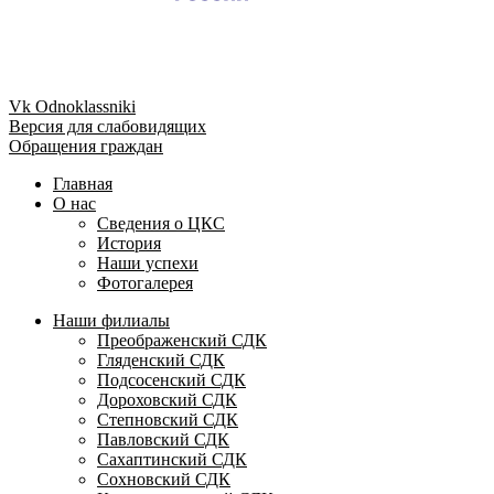
Vk
Odnoklassniki
Версия для слабовидящих
Обращения граждан
Главная
О нас
Сведения о ЦКС
История
Наши успехи
Фотогалерея
Наши филиалы
Преображенский СДК
Гляденский СДК
Подсосенский СДК
Дороховский СДК
Степновский СДК
Павловский СДК
Сахаптинский СДК
Сохновский СДК