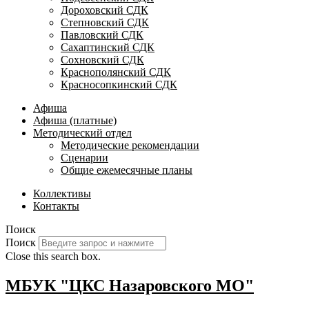
Дороховский СДК
Степновский СДК
Павловский СДК
Сахаптинский СДК
Сохновский СДК
Краснополянский СДК
Красносопкинский СДК
Афиша
Афиша (платные)
Методический отдел
Методические рекомендации
Сценарии
Общие ежемесячные планы
Коллективы
Контакты
Поиск
Поиск
Close this search box.
МБУК "ЦКС Назаровского МО"