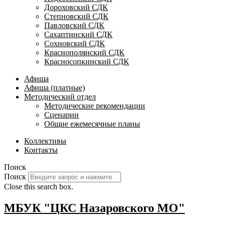
Дороховский СДК
Степновский СДК
Павловский СДК
Сахаптинский СДК
Сохновский СДК
Краснополянский СДК
Красносопкинский СДК
Афиша
Афиша (платные)
Методический отдел
Методические рекомендации
Сценарии
Общие ежемесячные планы
Коллективы
Контакты
Поиск
Поиск
Close this search box.
МБУК "ЦКС Назаровского МО"