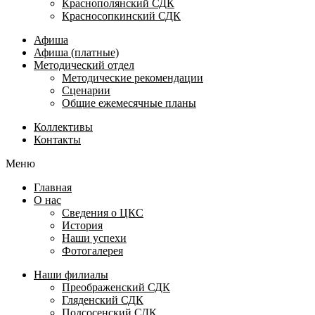
Краснополянский СДК
Красносопкинский СДК
Афиша
Афиша (платные)
Методический отдел
Методические рекомендации
Сценарии
Общие ежемесячные планы
Коллективы
Контакты
Меню
Главная
О нас
Сведения о ЦКС
История
Наши успехи
Фотогалерея
Наши филиалы
Преображенский СДК
Гляденский СДК
Подсосенский СДК