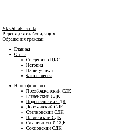
Vk
Odnoklassniki
Версия для слабовидящих
Обращения граждан
Главная
О нас
Сведения о ЦКС
История
Наши успехи
Фотогалерея
Наши филиалы
Преображенский СДК
Гляденский СДК
Подсосенский СДК
Дороховский СДК
Степновский СДК
Павловский СДК
Сахаптинский СДК
Сохновский СДК