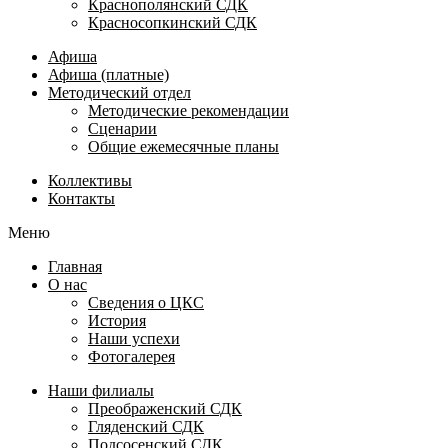
Краснополянский СДК
Красносопкинский СДК
Афиша
Афиша (платные)
Методический отдел
Методические рекомендации
Сценарии
Общие ежемесячные планы
Коллективы
Контакты
Меню
Главная
О нас
Сведения о ЦКС
История
Наши успехи
Фотогалерея
Наши филиалы
Преображенский СДК
Гляденский СДК
Подсосенский СДК