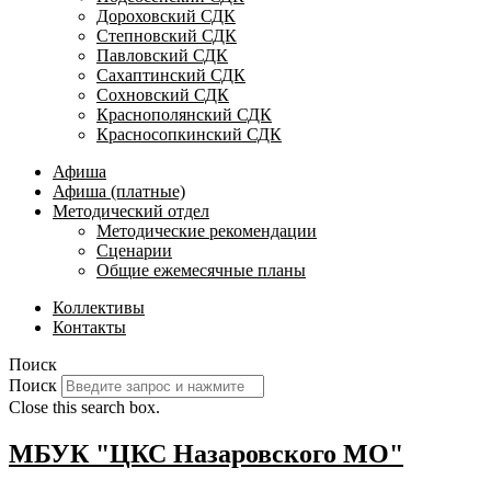
Дороховский СДК
Степновский СДК
Павловский СДК
Сахаптинский СДК
Сохновский СДК
Краснополянский СДК
Красносопкинский СДК
Афиша
Афиша (платные)
Методический отдел
Методические рекомендации
Сценарии
Общие ежемесячные планы
Коллективы
Контакты
Поиск
Поиск
Close this search box.
МБУК "ЦКС Назаровского МО"