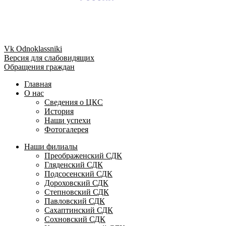
Vk
Odnoklassniki
Версия для слабовидящих
Обращения граждан
Главная
О нас
Сведения о ЦКС
История
Наши успехи
Фотогалерея
Наши филиалы
Преображенский СДК
Гляденский СДК
Подсосенский СДК
Дороховский СДК
Степновский СДК
Павловский СДК
Сахаптинский СДК
Сохновский СДК