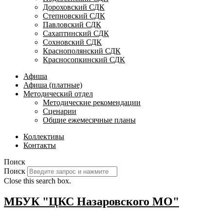
Дороховский СДК
Степновский СДК
Павловский СДК
Сахаптинский СДК
Сохновский СДК
Краснополянский СДК
Красносопкинский СДК
Афиша
Афиша (платные)
Методический отдел
Методические рекомендации
Сценарии
Общие ежемесячные планы
Коллективы
Контакты
Поиск
Поиск
Close this search box.
МБУК "ЦКС Назаровского МО"