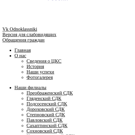
Vk
Odnoklassniki
Версия для слабовидящих
Обращения граждан
Главная
О нас
Сведения о ЦКС
История
Наши успехи
Фотогалерея
Наши филиалы
Преображенский СДК
Гляденский СДК
Подсосенский СДК
Дороховский СДК
Степновский СДК
Павловский СДК
Сахаптинский СДК
Сохновский СДК