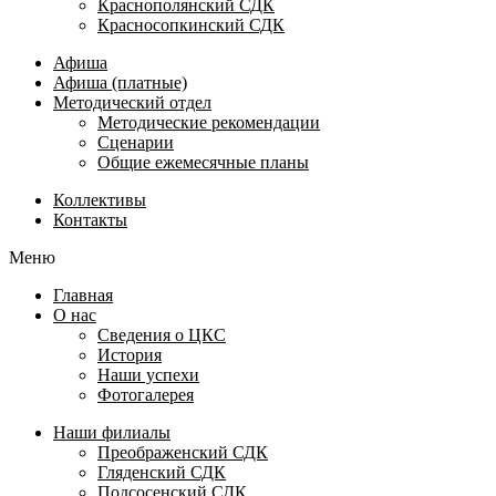
Краснополянский СДК
Красносопкинский СДК
Афиша
Афиша (платные)
Методический отдел
Методические рекомендации
Сценарии
Общие ежемесячные планы
Коллективы
Контакты
Меню
Главная
О нас
Сведения о ЦКС
История
Наши успехи
Фотогалерея
Наши филиалы
Преображенский СДК
Гляденский СДК
Подсосенский СДК