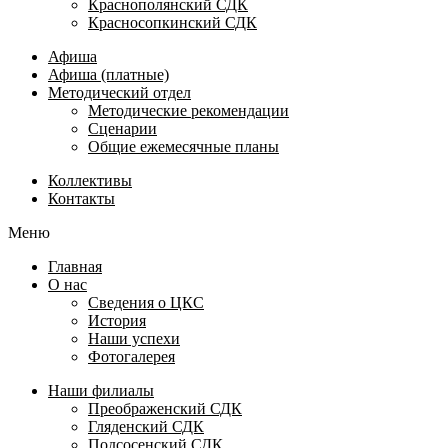
Краснополянский СДК
Красносопкинский СДК
Афиша
Афиша (платные)
Методический отдел
Методические рекомендации
Сценарии
Общие ежемесячные планы
Коллективы
Контакты
Меню
Главная
О нас
Сведения о ЦКС
История
Наши успехи
Фотогалерея
Наши филиалы
Преображенский СДК
Гляденский СДК
Подсосенский СДК