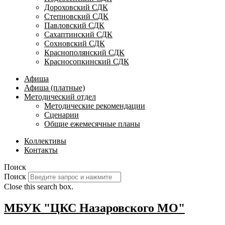
Дороховский СДК
Степновский СДК
Павловский СДК
Сахаптинский СДК
Сохновский СДК
Краснополянский СДК
Красносопкинский СДК
Афиша
Афиша (платные)
Методический отдел
Методические рекомендации
Сценарии
Общие ежемесячные планы
Коллективы
Контакты
Поиск
Поиск
Close this search box.
МБУК "ЦКС Назаровского МО"