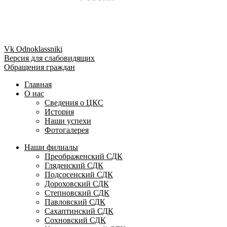
Vk
Odnoklassniki
Версия для слабовидящих
Обращения граждан
Главная
О нас
Сведения о ЦКС
История
Наши успехи
Фотогалерея
Наши филиалы
Преображенский СДК
Гляденский СДК
Подсосенский СДК
Дороховский СДК
Степновский СДК
Павловский СДК
Сахаптинский СДК
Сохновский СДК