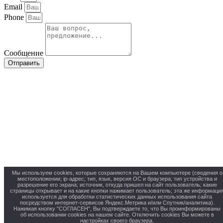
Email
Phone
Сообщение
Отправить
Мы используем cookies, которые сохраняются на Вашем компьютере (сведения о
местоположении; ip-адрес; тип, язык, версия ОС и браузера; тип устройства и
разрешение его экрана; источник, откуда пришел на сайт пользователь; какие
страницы открывает и на какие кнопки нажимает пользователь; эта же информаци
используется для обработки статистических данных использования сайта
посредством интернет-сервисов Яндекс.Метрика и/или Спутник/аналитика).
Нажимая кнопку "СОГЛАСЕН", Вы подтверждаете то, что Вы проинформированы
об использовании cookies на нашем сайте. Отключить cookies Вы можете в
настройках своего браузера.