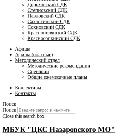
Дороховский СДК
Степновский СДК
Павловский СДК
Сахаптинский СДК
Сохновский СДК
Краснополянский СДК
Красносопкинский СДК
Афиша
Афиша (платные)
Методический отдел
Методические рекомендации
Сценарии
Общие ежемесячные планы
Коллективы
Контакты
Поиск
Поиск
Close this search box.
МБУК "ЦКС Назаровского МО"