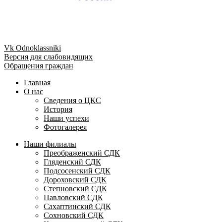
Vk
Odnoklassniki
Версия для слабовидящих
Обращения граждан
Главная
О нас
Сведения о ЦКС
История
Наши успехи
Фотогалерея
Наши филиалы
Преображенский СДК
Гляденский СДК
Подсосенский СДК
Дороховский СДК
Степновский СДК
Павловский СДК
Сахаптинский СДК
Сохновский СДК