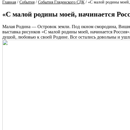
Главная
/
События
/
События Гляденского СДК
/
«С малой родины моей,
«С малой родины моей, начинается Рос
Малая Родина — Островок земли. Под окном смородина, Вишни 
выставка рисунков «С малой родины моей, начинается Россия».
душой, любовью к своей Родине. Все остались довольны и ушл