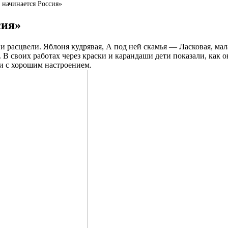
 начинается Россия»
сия»
расцвели. Яблоня кудрявая, А под ней скамья — Ласковая, мала
 В своих работах через краски и карандаши дети показали, как
и с хорошим настроением.