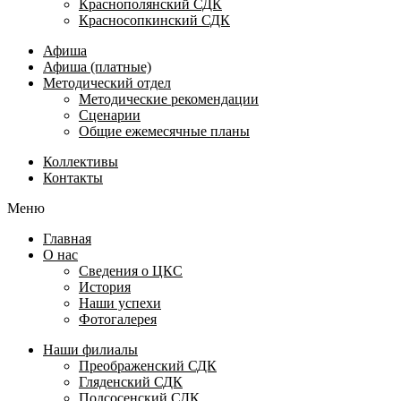
Краснополянский СДК
Красносопкинский СДК
Афиша
Афиша (платные)
Методический отдел
Методические рекомендации
Сценарии
Общие ежемесячные планы
Коллективы
Контакты
Меню
Главная
О нас
Сведения о ЦКС
История
Наши успехи
Фотогалерея
Наши филиалы
Преображенский СДК
Гляденский СДК
Подсосенский СДК