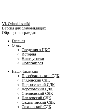
Vk
Odnoklassniki
Версия для слабовидящих
Обращения граждан
Главная
О нас
Сведения о ЦКС
История
Наши успехи
Фотогалерея
Наши филиалы
Преображенский СДК
Гляденский СДК
Подсосенский СДК
Дороховский СДК
Степновский СДК
Павловский СДК
Сахаптинский СДК
Сохновский СДК