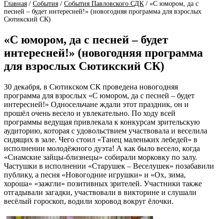
Главная
/
События
/
События Павловского СДК
/
«С юмором, да с
песней – будет интересней!» (новогодняя программа для взрослых
Сютикский СК)
«С юмором, да с песней – будет
интересней!» (новогодняя программа
для взрослых Сютикский СК)
30 декабря, в Сютикском СК проведена новогодняя
программа для взрослых «С юмором, да с песней – будет
интересней!» Односельчане ждали этот праздник, он и
прошёл очень весело и увлекательно. По ходу всей
программы ведущая привлекала к конкурсам зрительскую
аудиторию, которая с удовольствием участвовала и веселила
сидящих в зале. Чего стоил «Танец маленьких лебедей» в
исполнении молодёжного дуэта! А как было весело, когда
«Сиамские зайцы-близнецы» собирали морковку по залу.
Частушки в исполнении «Старушек – Веселушек» позабавили
публику, а песня «Новогодние игрушки» и «Ох, зима,
хороша» «зажгли» позитивных зрителей. Участники также
отгадывали загадки, участвовали в викторине и слушали
весёлый гороскоп, водили хоровод вокруг ёлочки.