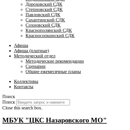
Дороховский СДК
Степновский СДК
Павловский СДК
Сахаптинский СДК
Сохновский СДК
Краснополянский СДК
Красносопкинский СДК
Афиша
Афиша (платные)
Методический отдел
Методические рекомендации
Сценарии
Общие ежемесячные планы
Коллективы
Контакты
Поиск
Поиск
Close this search box.
МБУК "ЦКС Назаровского МО"