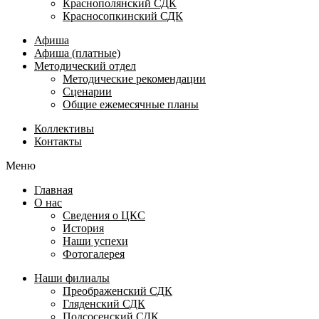
Краснополянский СДК
Красносопкинский СДК
Афиша
Афиша (платные)
Методический отдел
Методические рекомендации
Сценарии
Общие ежемесячные планы
Коллективы
Контакты
Меню
Главная
О нас
Сведения о ЦКС
История
Наши успехи
Фотогалерея
Наши филиалы
Преображенский СДК
Гляденский СДК
Подсосенский СДК