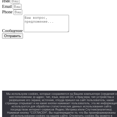
Имя
Email
Phone
Сообщение
Отправить
Мы используем cookies, которые сохраняются на Вашем компьютере (сведения о
местоположении; ip-адрес; тип, язык, версия ОС и браузера; тип устройства и
разрешение его экрана; источник, откуда пришел на сайт пользователь; какие
страницы открывает и на какие кнопки нажимает пользователь; эта же информаци
используется для обработки статистических данных использования сайта
посредством интернет-сервисов Яндекс.Метрика и/или Спутник/аналитика).
Нажимая кнопку "СОГЛАСЕН", Вы подтверждаете то, что Вы проинформированы
об использовании cookies на нашем сайте. Отключить cookies Вы можете в