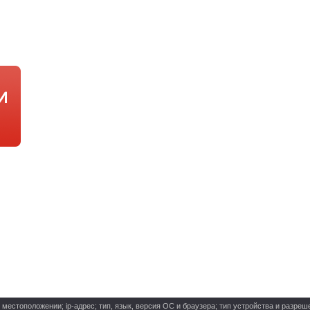
стоположении; ip-адрес; тип, язык, версия ОС и браузера; тип устройства и разреше