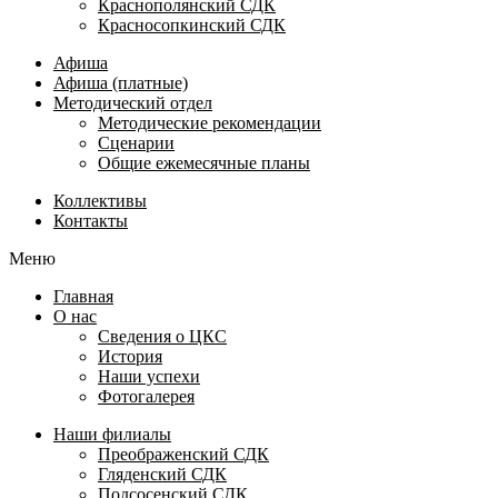
Краснополянский СДК
Красносопкинский СДК
Афиша
Афиша (платные)
Методический отдел
Методические рекомендации
Сценарии
Общие ежемесячные планы
Коллективы
Контакты
Меню
Главная
О нас
Сведения о ЦКС
История
Наши успехи
Фотогалерея
Наши филиалы
Преображенский СДК
Гляденский СДК
Подсосенский СДК