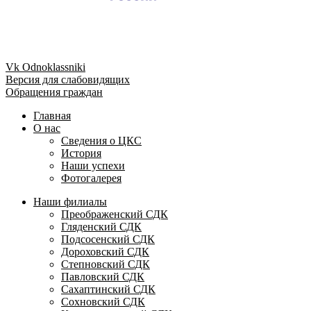
Vk
Odnoklassniki
Версия для слабовидящих
Обращения граждан
Главная
О нас
Сведения о ЦКС
История
Наши успехи
Фотогалерея
Наши филиалы
Преображенский СДК
Гляденский СДК
Подсосенский СДК
Дороховский СДК
Степновский СДК
Павловский СДК
Сахаптинский СДК
Сохновский СДК