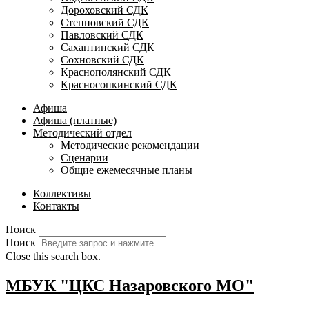
Дороховский СДК
Степновский СДК
Павловский СДК
Сахаптинский СДК
Сохновский СДК
Краснополянский СДК
Красносопкинский СДК
Афиша
Афиша (платные)
Методический отдел
Методические рекомендации
Сценарии
Общие ежемесячные планы
Коллективы
Контакты
Поиск
Поиск
Close this search box.
МБУК "ЦКС Назаровского МО"