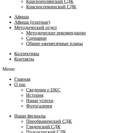
Краснополянский СДК
Красносопкинский СДК
Афиша
Афиша (платные)
Методический отдел
Методические рекомендации
Сценарии
Общие ежемесячные планы
Коллективы
Контакты
Меню
Главная
О нас
Сведения о ЦКС
История
Наши успехи
Фотогалерея
Наши филиалы
Преображенский СДК
Гляденский СДК
Подсосенский СДК