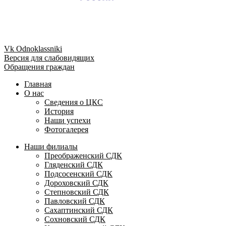
Vk
Odnoklassniki
Версия для слабовидящих
Обращения граждан
Главная
О нас
Сведения о ЦКС
История
Наши успехи
Фотогалерея
Наши филиалы
Преображенский СДК
Гляденский СДК
Подсосенский СДК
Дороховский СДК
Степновский СДК
Павловский СДК
Сахаптинский СДК
Сохновский СДК