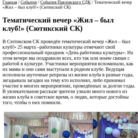
Главная
/
События
/
События Павловского СДК
/
Тематический вечер
«Жил – был клуб!» (Сютикский СК)
Тематический вечер «Жил – был
клуб!» (Сютикский СК)
В Сютикском СК проведён тематический вечер «Жил – был
клуб!» 25 марта –работники культуры отмечают свой
профессиональный праздник «День работника культуры». На
этом вечере мы поздравили всех, кто так или иначе связан с
работой в культуре. Участники мероприятия вспоминали, как
их мамы и они сами выступали в родном клубе. Ведущая
исполнила шуточные репризы из жизни клуба в разные годы,
загадывала загадки на тему кто исполнял, либо принимал
участие в многих мероприятиях, проведённых за долгие годы.
В увлекательном рассказе зрители узнали много нового из
жизни клуба в советское время, о людях, которые достойны
того, чтобы о них помнили.