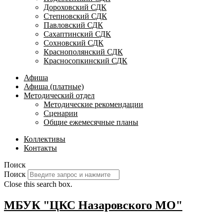
Дороховский СДК
Степновский СДК
Павловский СДК
Сахаптинский СДК
Сохновский СДК
Краснополянский СДК
Красносопкинский СДК
Афиша
Афиша (платные)
Методический отдел
Методические рекомендации
Сценарии
Общие ежемесячные планы
Коллективы
Контакты
Поиск
Поиск
Close this search box.
МБУК "ЦКС Назаровского МО"