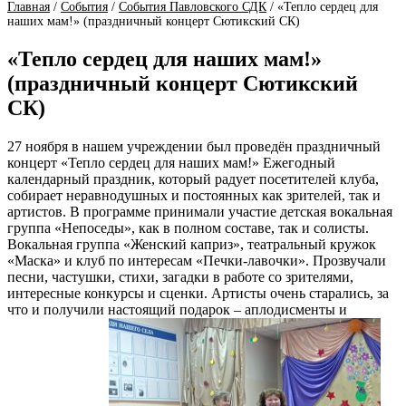
Главная
/
События
/
События Павловского СДК
/
«Тепло сердец для
наших мам!» (праздничный концерт Сютикский СК)
«Тепло сердец для наших мам!»
(праздничный концерт Сютикский
СК)
27 ноября в нашем учреждении был проведён праздничный
концерт «Тепло сердец для наших мам!» Ежегодный
календарный праздник, который радует посетителей клуба,
собирает неравнодушных и постоянных как зрителей, так и
артистов. В программе принимали участие детская вокальная
группа «Непоседы», как в полном составе, так и солисты.
Вокальная группа «Женский каприз», театральный кружок
«Маска» и клуб по интересам «Печки-лавочки». Прозвучали
песни, частушки, стихи, загадки в работе со зрителями,
интересные конкурсы и сценки. Артисты очень старались, за
что и получили настоящий подарок – аплодисменты и