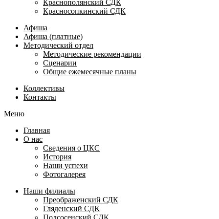
Краснополянский СДК
Красносопкинский СДК
Афиша
Афиша (платные)
Методический отдел
Методические рекомендации
Сценарии
Общие ежемесячные планы
Коллективы
Контакты
Меню
Главная
О нас
Сведения о ЦКС
История
Наши успехи
Фотогалерея
Наши филиалы
Преображенский СДК
Гляденский СДК
Подсосенский СДК