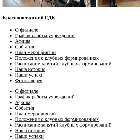
Краснополянский СДК
О филиале
График работы учреждений
Афиша
События
План мероприятий
Положения о клубных формированиях
Расписание занятий клубных формирований
Наша история
Наши успехи
Фотогалерея
О филиале
График работы учреждений
Афиша
События
План мероприятий
Положения о клубных формированиях
Расписание занятий клубных формирований
Наша история
Наши успехи