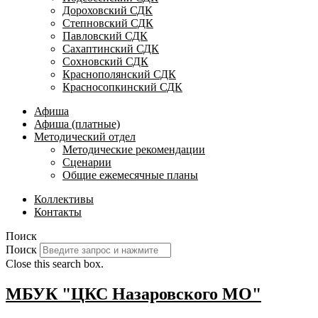
Дороховский СДК
Степновский СДК
Павловский СДК
Сахаптинский СДК
Сохновский СДК
Краснополянский СДК
Красносопкинский СДК
Афиша
Афиша (платные)
Методический отдел
Методические рекомендации
Сценарии
Общие ежемесячные планы
Коллективы
Контакты
Поиск
Поиск
Close this search box.
МБУК "ЦКС Назаровского МО"