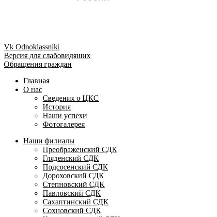
Vk
Odnoklassniki
Версия для слабовидящих
Обращения граждан
Главная
О нас
Сведения о ЦКС
История
Наши успехи
Фотогалерея
Наши филиалы
Преображенский СДК
Гляденский СДК
Подсосенский СДК
Дороховский СДК
Степновский СДК
Павловский СДК
Сахаптинский СДК
Сохновский СДК