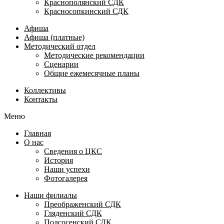
Краснополянский СДК
Красносопкинский СДК
Афиша
Афиша (платные)
Методический отдел
Методические рекомендации
Сценарии
Общие ежемесячные планы
Коллективы
Контакты
Меню
Главная
О нас
Сведения о ЦКС
История
Наши успехи
Фотогалерея
Наши филиалы
Преображенский СДК
Гляденский СДК
Подсосенский СДК