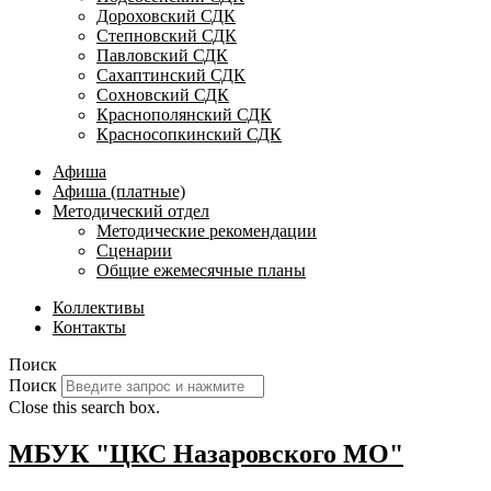
Дороховский СДК
Степновский СДК
Павловский СДК
Сахаптинский СДК
Сохновский СДК
Краснополянский СДК
Красносопкинский СДК
Афиша
Афиша (платные)
Методический отдел
Методические рекомендации
Сценарии
Общие ежемесячные планы
Коллективы
Контакты
Поиск
Поиск
Close this search box.
МБУК "ЦКС Назаровского МО"