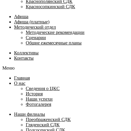
Краснополянский СДК
Красносопкинский СДК
Афиша
Афиша (платные)
Методический отдел
Методические рекомендации
Сценарии
Общие ежемесячные планы
Коллективы
Контакты
Меню
Главная
О нас
Сведения о ЦКС
История
Наши успехи
Фотогалерея
Наши филиалы
Преображенский СДК
Гляденский СДК
Подсосенский СДК