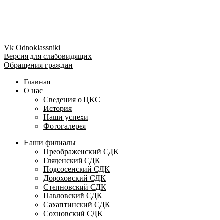
Vk
Odnoklassniki
Версия для слабовидящих
Обращения граждан
Главная
О нас
Сведения о ЦКС
История
Наши успехи
Фотогалерея
Наши филиалы
Преображенский СДК
Гляденский СДК
Подсосенский СДК
Дороховский СДК
Степновский СДК
Павловский СДК
Сахаптинский СДК
Сохновский СДК