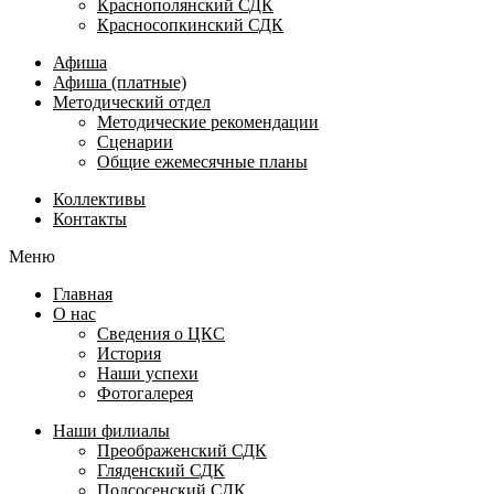
Краснополянский СДК
Красносопкинский СДК
Афиша
Афиша (платные)
Методический отдел
Методические рекомендации
Сценарии
Общие ежемесячные планы
Коллективы
Контакты
Меню
Главная
О нас
Сведения о ЦКС
История
Наши успехи
Фотогалерея
Наши филиалы
Преображенский СДК
Гляденский СДК
Подсосенский СДК