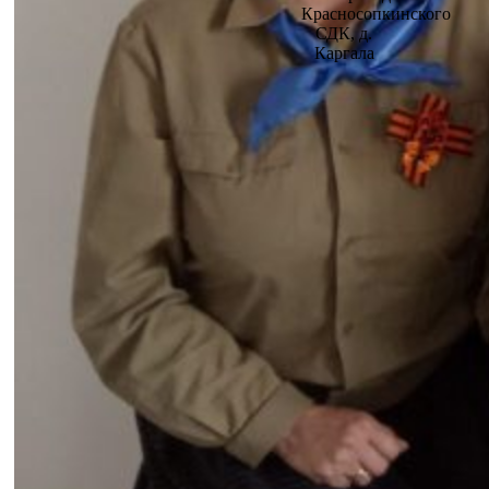
Красносопкинского
СДК, д.
Каргала