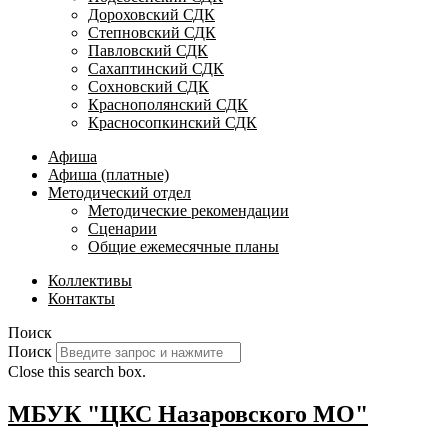
Дороховский СДК
Степновский СДК
Павловский СДК
Сахаптинский СДК
Сохновский СДК
Краснополянский СДК
Красносопкинский СДК
Афиша
Афиша (платные)
Методический отдел
Методические рекомендации
Сценарии
Общие ежемесячные планы
Коллективы
Контакты
Поиск
Поиск
Close this search box.
МБУК "ЦКС Назаровского МО"