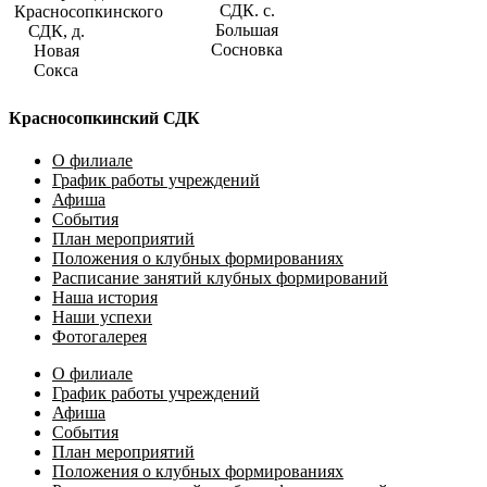
СДК. с.
Красносопкинского
Большая
СДК, д.
Сосновка
Новая
Сокса
Красносопкинский СДК
О филиале
График работы учреждений
Афиша
События
План мероприятий
Положения о клубных формированиях
Расписание занятий клубных формирований
Наша история
Наши успехи
Фотогалерея
О филиале
График работы учреждений
Афиша
События
План мероприятий
Положения о клубных формированиях