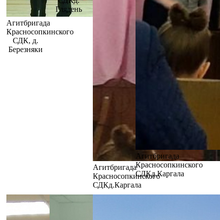
СДКд.
Глядень
Агитбригада
Красносопкинского
СДК, д.
Березняки
Агитбригада
Красносопкинского
Агитбригада
СДКд.Каргала
Красносопкинского
СДКд.Каргала