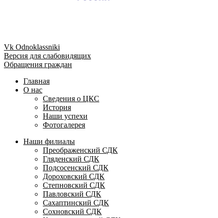
Vk
Odnoklassniki
Версия для слабовидящих
Обращения граждан
Главная
О нас
Сведения о ЦКС
История
Наши успехи
Фотогалерея
Наши филиалы
Преображенский СДК
Гляденский СДК
Подсосенский СДК
Дороховский СДК
Степновский СДК
Павловский СДК
Сахаптинский СДК
Сохновский СДК