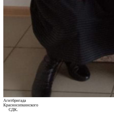
Агитбригада
Красносопкинского
СДК.