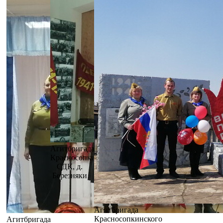
Агитбригада
Красносопкинского
СДК, д.
Березняки
Агитбригада
Красносопкинского
Агитбригада