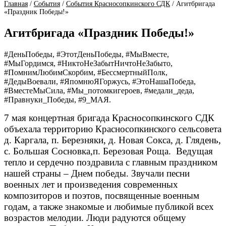
Главная
/
События
/
События Красносопкинского СДК
/
Агитбригада
«Праздник Победы!»
Агитбригада «Праздник Победы!»
#ДеньПобеды,
#ЭтотДеньПобеды,
#МыВместе,
#МыГордимся,
#НиктоНеЗабытНичтоНеЗабыто,
#ПомнимЛюбимСкорбим,
#БессмертныйПолк,
#ДедыВоевали,
#ЯпомнюЯГоржусь,
#ЭтоНашаПобеда,
#ВместеМыСила,
#Мы_потомкигероев,
#медали_деда,
#Правнуки_Победы,
#9_МАЯ.
7 мая концертная бригада Красносопкинского СДК
объехала территорию Красносопкинского сельсовета
д. Каргала, п. Березняки, д. Новая Сокса, д. Глядень,
с. Большая Сосновка,п. Березовая Роща. Ведущая
тепло и сердечно поздравила с главным праздником
нашей страны – Днем победы. Звучали песни
военных лет и произведения современных
композиторов и поэтов, посвященные военным
годам, а также знакомые и любимые публикой всех
возрастов мелодии. Люди радуются общему