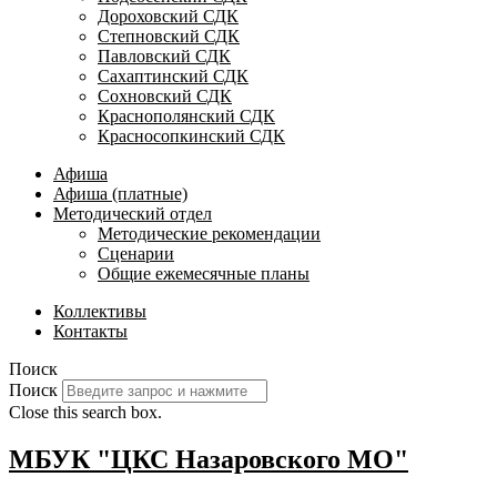
Дороховский СДК
Степновский СДК
Павловский СДК
Сахаптинский СДК
Сохновский СДК
Краснополянский СДК
Красносопкинский СДК
Афиша
Афиша (платные)
Методический отдел
Методические рекомендации
Сценарии
Общие ежемесячные планы
Коллективы
Контакты
Поиск
Поиск
Close this search box.
МБУК "ЦКС Назаровского МО"