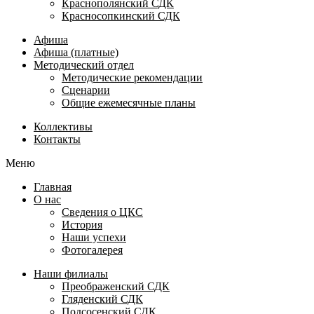
Краснополянский СДК
Красносопкинский СДК
Афиша
Афиша (платные)
Методический отдел
Методические рекомендации
Сценарии
Общие ежемесячные планы
Коллективы
Контакты
Меню
Главная
О нас
Сведения о ЦКС
История
Наши успехи
Фотогалерея
Наши филиалы
Преображенский СДК
Гляденский СДК
Подсосенский СДК