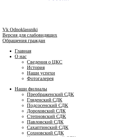
Vk
Odnoklassniki
Версия для слабовидящих
Обращения граждан
Главная
О нас
Сведения о ЦКС
История
Наши успехи
Фотогалерея
Наши филиалы
Преображенский СДК
Гляденский СДК
Подсосенский СДК
Дороховский СДК
Степновский СДК
Павловский СДК
Сахаптинский СДК
Сохновский СДК