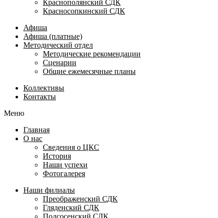
Краснополянский СДК
Красносопкинский СДК
Афиша
Афиша (платные)
Методический отдел
Методические рекомендации
Сценарии
Общие ежемесячные планы
Коллективы
Контакты
Меню
Главная
О нас
Сведения о ЦКС
История
Наши успехи
Фотогалерея
Наши филиалы
Преображенский СДК
Гляденский СДК
Подсосенский СДК