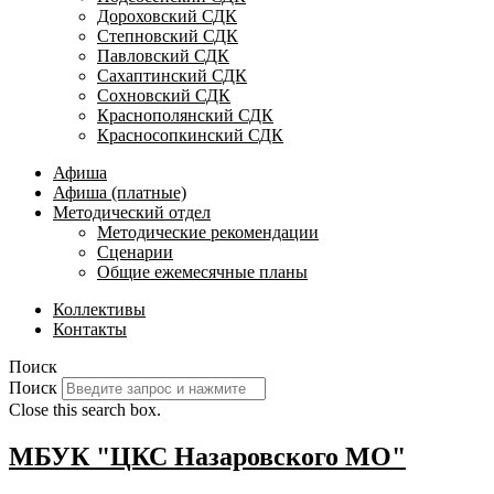
Дороховский СДК
Степновский СДК
Павловский СДК
Сахаптинский СДК
Сохновский СДК
Краснополянский СДК
Красносопкинский СДК
Афиша
Афиша (платные)
Методический отдел
Методические рекомендации
Сценарии
Общие ежемесячные планы
Коллективы
Контакты
Поиск
Поиск
Close this search box.
МБУК "ЦКС Назаровского МО"