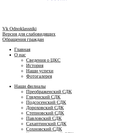
Vk
Odnoklassniki
Версия для слабовидящих
Обращения граждан
Главная
О нас
Сведения о ЦКС
История
Наши успехи
Фотогалерея
Наши филиалы
Преображенский СДК
Гляденский СДК
Подсосенский СДК
Дороховский СДК
Степновский СДК
Павловский СДК
Сахаптинский СДК
Сохновский СДК