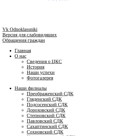
Vk
Odnoklassniki
Версия для слабовидящих
Обращения граждан
Главная
О нас
Сведения о ЦКС
История
Наши успехи
Фотогалерея
Наши филиалы
Преображенский СДК
Гляденский СДК
Подсосенский СДК
Дороховский СДК
Степновский СДК
Павловский СДК
Сахаптинский СДК
Сохновский СДК