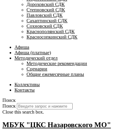
Дороховский СДК
Степновский СДК
Павловский СДК
Сахаптинский СДК
Сохновский СДК
Краснополянский СДК
Красносопкинский СДК
Афиша
Афиша (платные)
Методический отдел
Методические рекомендации
Сценарии
Общие ежемесячные планы
Коллективы
Контакты
Поиск
Поиск
Close this search box.
МБУК "ЦКС Назаровского МО"