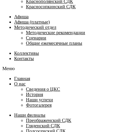
Краснополянский СДК
Красносопкинский СДК
Афиша
Афиша (платные)
Методический отдел
Методические рекомендации
Сценарии
Общие ежемесячные планы
Коллективы
Контакты
Меню
Главная
О нас
Сведения о ЦКС
История
Наши успехи
Фотогалерея
Наши филиалы
Преображенский СДК
Гляденский СДК
Подсосенский СДК