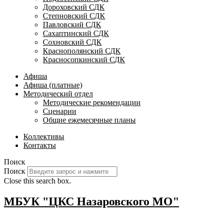
Дороховский СДК
Степновский СДК
Павловский СДК
Сахаптинский СДК
Сохновский СДК
Краснополянский СДК
Красносопкинский СДК
Афиша
Афиша (платные)
Методический отдел
Методические рекомендации
Сценарии
Общие ежемесячные планы
Коллективы
Контакты
Поиск
Поиск
Close this search box.
МБУК "ЦКС Назаровского МО"