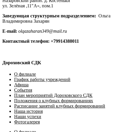
Назаровский район. д. Костеньки
ул. Зелёная ,11″А», пом.1
Заведующая структурным подразделением:
Ольга
Владимировна Захарян
E-mail:
olqazaharan349@mail.ru
Контактный телефон: +79914388011
Дороховский СДК
О филиале
График работы учреждений
Афиша
События
План мероприятий Дороховского СДК
Положения о клубных формированиях
Расписание занятий клубных формирований
Наша история
Наши успехи
Фотогалерея
О филиале