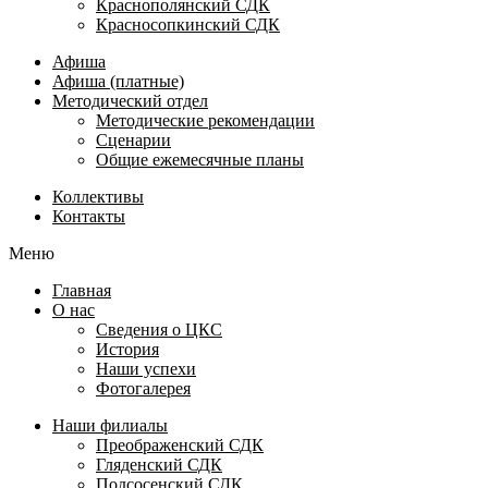
Краснополянский СДК
Красносопкинский СДК
Афиша
Афиша (платные)
Методический отдел
Методические рекомендации
Сценарии
Общие ежемесячные планы
Коллективы
Контакты
Меню
Главная
О нас
Сведения о ЦКС
История
Наши успехи
Фотогалерея
Наши филиалы
Преображенский СДК
Гляденский СДК
Подсосенский СДК