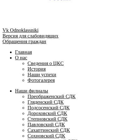
Vk
Odnoklassniki
Версия для слабовидящих
Обращения граждан
Главная
О нас
Сведения о ЦКС
История
Наши успехи
Фотогалерея
Наши филиалы
Преображенский СДК
Гляденский СДК
Подсосенский СДК
Дороховский СДК
Степновский СДК
Павловский СДК
Сахаптинский СДК
Сохновский СДК