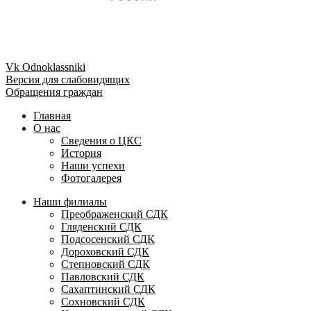
Vk
Odnoklassniki
Версия для слабовидящих
Обращения граждан
Главная
О нас
Сведения о ЦКС
История
Наши успехи
Фотогалерея
Наши филиалы
Преображенский СДК
Гляденский СДК
Подсосенский СДК
Дороховский СДК
Степновский СДК
Павловский СДК
Сахаптинский СДК
Сохновский СДК