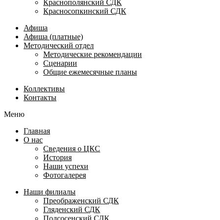
Краснополянский СДК
Красносопкинский СДК
Афиша
Афиша (платные)
Методический отдел
Методические рекомендации
Сценарии
Общие ежемесячные планы
Коллективы
Контакты
Меню
Главная
О нас
Сведения о ЦКС
История
Наши успехи
Фотогалерея
Наши филиалы
Преображенский СДК
Гляденский СДК
Подсосенский СДК