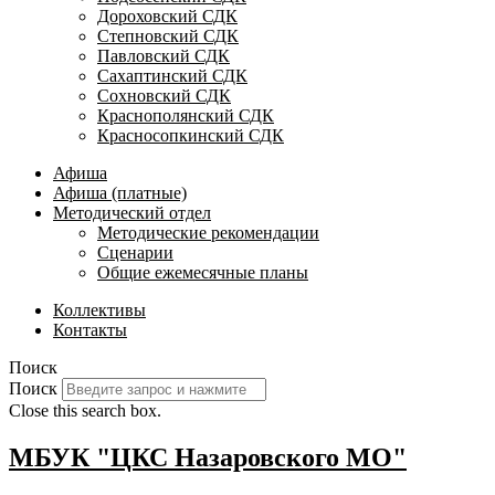
Дороховский СДК
Степновский СДК
Павловский СДК
Сахаптинский СДК
Сохновский СДК
Краснополянский СДК
Красносопкинский СДК
Афиша
Афиша (платные)
Методический отдел
Методические рекомендации
Сценарии
Общие ежемесячные планы
Коллективы
Контакты
Поиск
Поиск
Close this search box.
МБУК "ЦКС Назаровского МО"