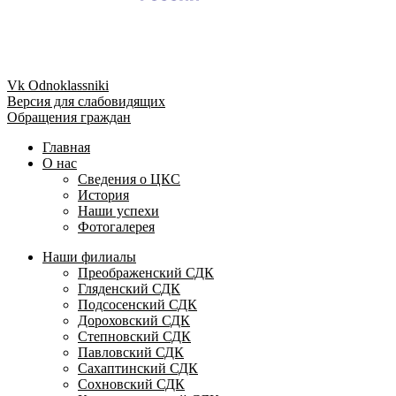
Vk
Odnoklassniki
Версия для слабовидящих
Обращения граждан
Главная
О нас
Сведения о ЦКС
История
Наши успехи
Фотогалерея
Наши филиалы
Преображенский СДК
Гляденский СДК
Подсосенский СДК
Дороховский СДК
Степновский СДК
Павловский СДК
Сахаптинский СДК
Сохновский СДК