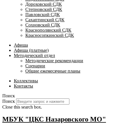
Дороховский СДК
Степновский СДК
Павловский СДК
Сахаптинский СДК
Сохновский СДК
Краснополянский СДК
Красносопкинский СДК
Афиша
Афиша (платные)
Методический отдел
Методические рекомендации
Сценарии
Общие ежемесячные планы
Коллективы
Контакты
Поиск
Поиск
Close this search box.
МБУК "ЦКС Назаровского МО"