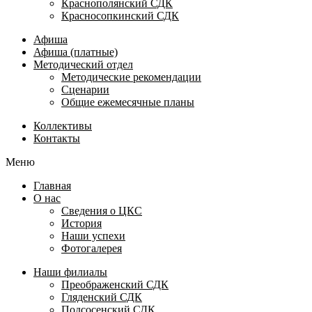
Краснополянский СДК
Красносопкинский СДК
Афиша
Афиша (платные)
Методический отдел
Методические рекомендации
Сценарии
Общие ежемесячные планы
Коллективы
Контакты
Меню
Главная
О нас
Сведения о ЦКС
История
Наши успехи
Фотогалерея
Наши филиалы
Преображенский СДК
Гляденский СДК
Подсосенский СДК