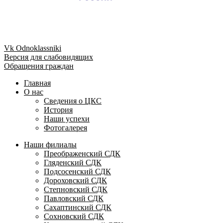
Vk
Odnoklassniki
Версия для слабовидящих
Обращения граждан
Главная
О нас
Сведения о ЦКС
История
Наши успехи
Фотогалерея
Наши филиалы
Преображенский СДК
Гляденский СДК
Подсосенский СДК
Дороховский СДК
Степновский СДК
Павловский СДК
Сахаптинский СДК
Сохновский СДК