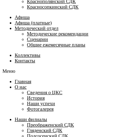
Краснополянский СДК
Красносопкинский СДК
Афиша
Афиша (платные)
Методический отдел
Методические рекомендации
Сценарии
Общие ежемесячные планы
Коллективы
Контакты
Меню
Главная
О нас
Сведения о ЦКС
История
Наши успехи
Фотогалерея
Наши филиалы
Преображенский СДК
Гляденский СДК
Подсосенский СДК