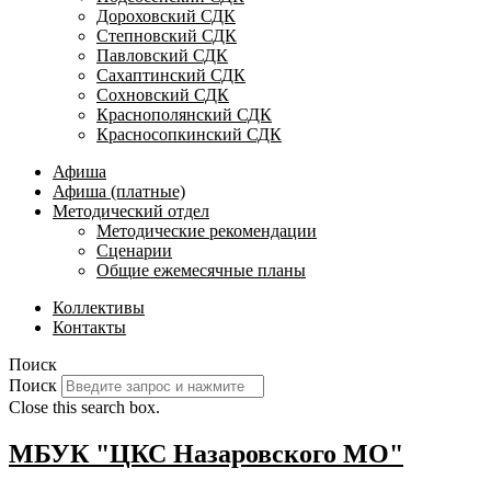
Дороховский СДК
Степновский СДК
Павловский СДК
Сахаптинский СДК
Сохновский СДК
Краснополянский СДК
Красносопкинский СДК
Афиша
Афиша (платные)
Методический отдел
Методические рекомендации
Сценарии
Общие ежемесячные планы
Коллективы
Контакты
Поиск
Поиск
Close this search box.
МБУК "ЦКС Назаровского МО"